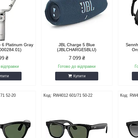
 6 Platinum Gray
JBL Charge 5 Blue
Sennh
000284.01)
(JBLCHARGE5BLU)
On
99 ₴
7 099 ₴
 відправки
Готово до відправки
Г
упити
Купити
71 52-20
RW4012 601/71 50-22
RW4