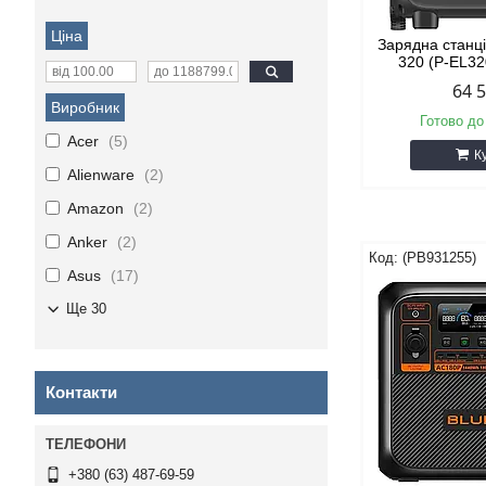
Ціна
Зарядна станці
320 (P-EL3
64 
Виробник
Готово до
Acer
5
К
Alienware
2
Amazon
2
Anker
2
(PB931255)
Asus
17
Ще 30
Контакти
+380 (63) 487-69-59