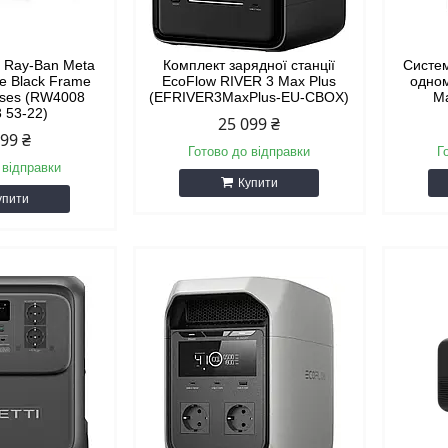
і Ray-Ban Meta
Комплект зарядної станції
Систем
te Black Frame
EcoFlow RIVER 3 Max Plus
одном
nses (RW4008
(EFRIVER3MaxPlus-EU-CBOX)
Ma
 53-22)
25 099 ₴
599 ₴
Готово до відправки
Г
 відправки
Купити
упити