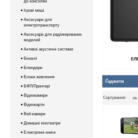
до консолей
Ігрові миші
Аксесуари для
електротранспорту
Аксесуари для радіокерованих
моделей
Активні акустичні системи
Біноклі
ЕЛ
Блендери
Блоки живлення
Ґаджети
БФП/Принтері
Відеокамери
Відеокарти
Веб-камери
Домашні кінотеатри
Електронні книги