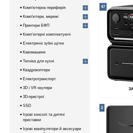
47
Комп'ютерна периферія
Комп'ютери, мережі
Принтери БФП
Компʼютерні комплектуючі
Електричні зубні щітки
Кавомашини
Техніка для кухні
Квадрокоптери
Електротранспорт
3D і VR окуляри
З
3D-пристрої
SSD
2
Ігрові консолі та дитячі
приставки
Ігрові маніпулятори й аксесуари