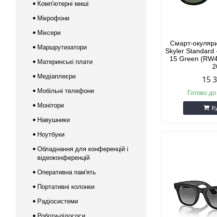
Комп'ютерні миші
Мікрофони
Міксери
Смарт-окуляр
Маршрутизатори
Skyler Standard 
15 Green (RW4
Материнські плати
2
Медіаплеєри
15 
Мобільні телефони
Готово до
Монітори
К
Навушники
Ноутбуки
Обладнання для конференцій і
відеоконференцій
Оперативна пам'ять
Портативні колонки
Радіосистеми
Роботи-пілососи