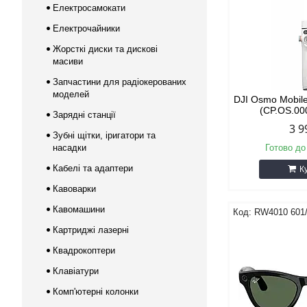
Електросамокати
Електрочайники
Жорсткі диски та дискові
масиви
Запчастини для радіокерованих
моделей
DJI Osmo Mobile
(CP.OS.00
Зарядні станції
3 9
Зубні щітки, іригатори та
насадки
Готово до
Кабелі та адаптери
К
Кавоварки
Кавомашини
RW4010 601/
Картриджі лазерні
Квадрокоптери
Клавіатури
Комп'ютерні колонки