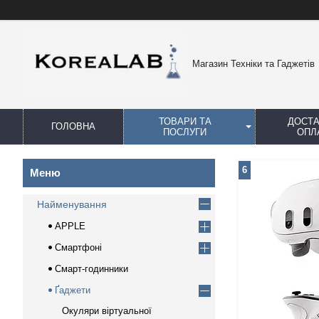
Магазин Техніки та Гаджетів
ТОВАРИ ТА
ДОСТА
ГОЛОВНА
ПОСЛУГИ
ОПЛ
6
Найменування
APPLE
Смартфоні
Смарт-годинники
Ґаджети
Окуляри віртуальної