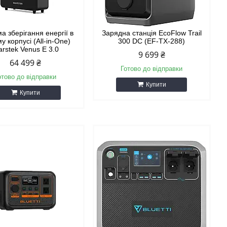
а зберігання енергії в
Зарядна станція EcoFlow Trail
у корпусі (All-in-One)
300 DC (EF-TX-288)
rstek Venus E 3.0
9 699 ₴
64 499 ₴
Готово до відправки
отово до відправки
Купити
Купити