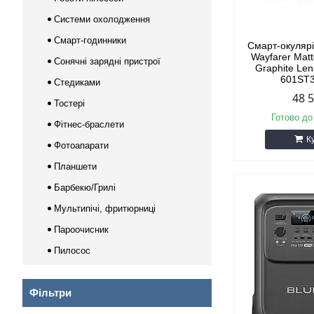
Системи охолодження
Смарт-годинники
Смарт-окуляр
Wayfarer Mat
Сонячні зарядні пристрої
Graphite Le
601ST3
Стедиками
48 
Тостері
Готово до
Фітнес-браслети
К
Фотоапарати
Планшети
Барбекю/Грилі
Мультипічі, фритюрниці
Пароочисник
Пилосос
Фільтри