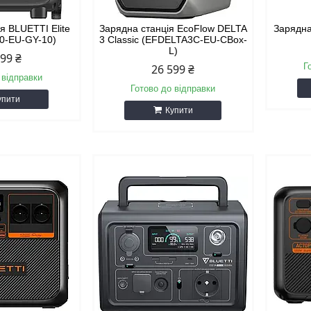
я BLUETTI Elite
Зарядна станція EcoFlow DELTA
Зарядна
20-EU-GY-10)
3 Classic (EFDELTA3C-EU-CBox-
L)
599 ₴
Г
26 599 ₴
 відправки
Готово до відправки
упити
Купити