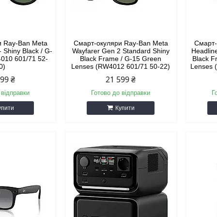
и Ray-Ban Meta
Смарт-окуляри Ray-Ban Meta
Смарт-
- Shiny Black / G-
Wayfarer Gen 2 Standard Shiny
Headlin
010 601/71 52-
Black Frame / G-15 Green
Black F
0)
Lenses (RW4012 601/71 50-22)
Lenses 
399 ₴
21 599 ₴
 відправки
Готово до відправки
Г
упити
Купити