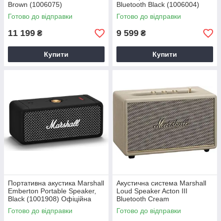
Brown (1006075)
Bluetooth Black (1006004)
Готово до відправки
Готово до відправки
11 199
9 599
₴
₴
Купити
Купити
Портативна акустика Marshall
Акустична система Marshall
Emberton Portable Speaker,
Loud Speaker Acton III
Black (1001908) Офіційна
Bluetooth Cream
Гарантія
Готово до відправки
Готово до відправки