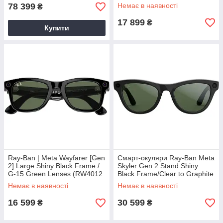
Graphite Lenses (RW4014
78 399
Немає в наявності
₴
601/T3 52-20)
17 899
₴
Купити
Ray-Ban | Meta Wayfarer [Gen
Смарт-окуляри Ray-Ban Meta
2] Large Shiny Black Frame /
Skyler Gen 2 Stand.Shiny
G-15 Green Lenses (RW4012
Black Frame/Clear to Graphite
601/71 53-22)
Green Transit.Lenses RW4014
Немає в наявності
Немає в наявності
601/1M 52-20
16 599
30 599
₴
₴