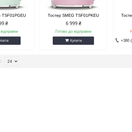
G TSF01PGEU
Тостер SMEG TSF01PKEU
Тост
99 ₴
6 999 ₴
 відправки
Готово до відправки
+380 (
упити
Купити