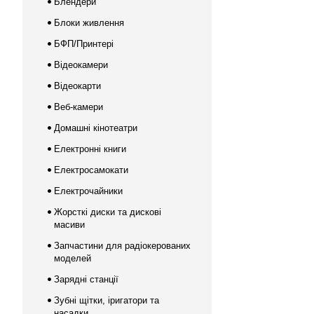
Блендери
Блоки живлення
БФП/Принтері
Відеокамери
Відеокарти
Веб-камери
Домашні кінотеатри
Електронні книги
Електросамокати
Електрочайники
Жорсткі диски та дискові
масиви
Запчастини для радіокерованих
моделей
Зарядні станції
Зубні щітки, іригатори та
насадки