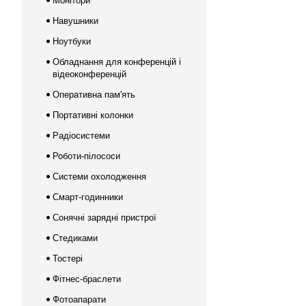
Монітори
Навушники
Ноутбуки
Обладнання для конференцій і
відеоконференцій
Оперативна пам'ять
Портативні колонки
Радіосистеми
Роботи-пілососи
Системи охолодження
Смарт-годинники
Сонячні зарядні пристрої
Стедиками
Тостері
Фітнес-браслети
Фотоапарати