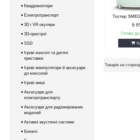
Квадрокоптери
Електротранспорт
Тостер SME
6 6
3D і VR окуляри
Готово до
3D-пристрої
SSD
К
Ігрові консолі та дитячі
приставки
Ігрові маніпулятори й аксесуари
до консолей
Ігрові миші
Аксесуари для
електротранспорту
Аксесуари для радіокерованих
моделей
Активні акустичні системи
Біноклі