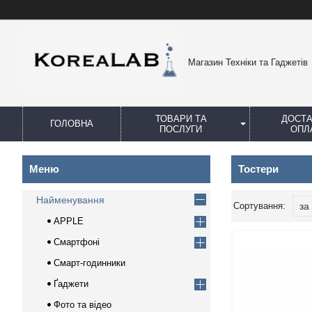
Магазин Техніки та Гаджетів
ТОВАРИ ТА
ДОСТА
ГОЛОВНА
ПОСЛУГИ
ОПЛ
Тостери
Найменування
APPLE
Смартфоні
Смарт-годинники
Ґаджети
Фото та відео