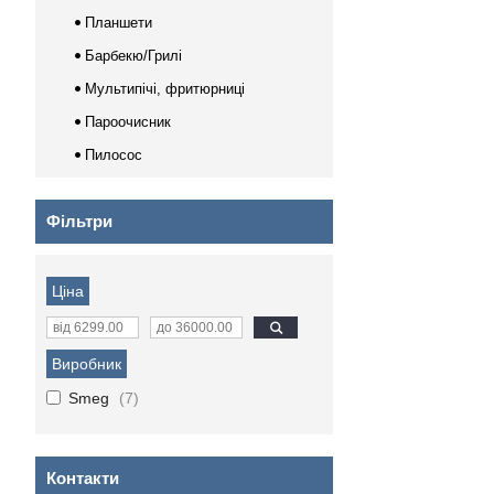
Планшети
Барбекю/Грилі
Мультипічі, фритюрниці
Пароочисник
Пилосос
Фільтри
Ціна
Виробник
Smeg
7
Контакти