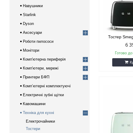
Навушники
Starlink
Dyson
Аксесуари
Тостер Sme
Роботи пилососи
6 3
Монітори
Готово до
Комп'ютерна периферія
К
Комп'ютери, мережі
Принтери БФП
Компʼютерні комплектуючі
Електричні зубні щітки
Кавомашини
Техніка для кухні
Електрочайники
Тостери