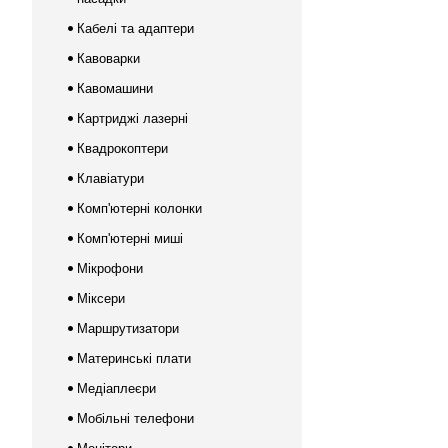
Кабелі та адаптери
Кавоварки
Кавомашини
Картриджі лазерні
Квадрокоптери
Клавіатури
Комп'ютерні колонки
Комп'ютерні миші
Мікрофони
Міксери
Маршрутизатори
Материнські плати
Медіаплеєри
Мобільні телефони