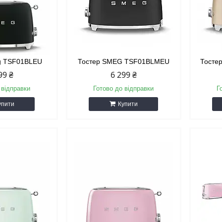
g TSF01BLEU
Тостер SMEG TSF01BLMEU
Тосте
99 ₴
6 299 ₴
 відправки
Готово до відправки
Г
упити
Купити