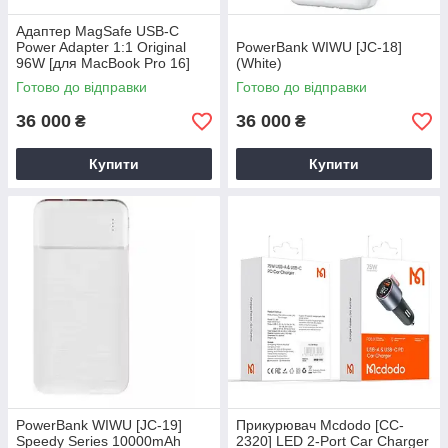
Адаптер MagSafe USB-C
Power Adapter 1:1 Original
PowerBank WIWU [JC-18]
96W [для MacBook Pro 16]
(White)
Готово до відправки
Готово до відправки
36 000
36 000
₴
₴
Купити
Купити
PowerBank WIWU [JC-19]
Прикурювач Mcdodo [CC-
Speedy Series 10000mAh
2320] LED 2-Port Car Charger