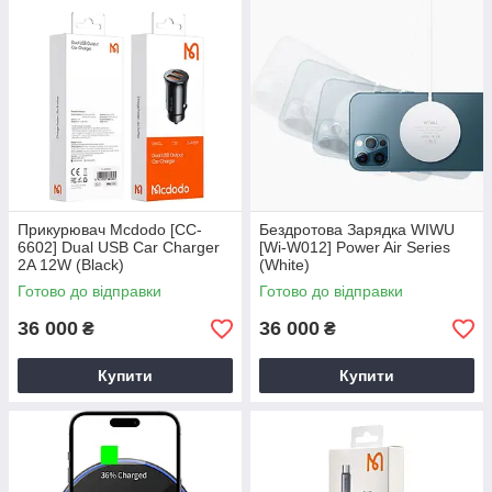
Прикурювач Mcdodo [CC-
Бездротова Зарядка WIWU
6602] Dual USB Car Charger
[Wi-W012] Power Air Series
2A 12W (Black)
(White)
Готово до відправки
Готово до відправки
36 000
36 000
₴
₴
Купити
Купити