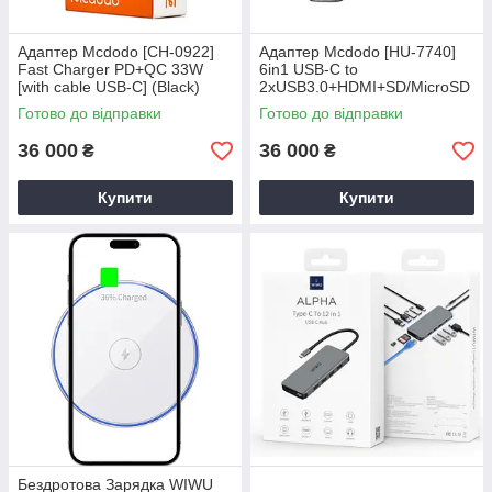
Адаптер Mcdodo [CH-0922]
Адаптер Mcdodo [HU-7740]
Fast Charger PD+QC 33W
6in1 USB-C to
[with cable USB-C] (Black)
2xUSB3.0+HDMI+SD/MicroSD
+PD 100W (Grey)
Готово до відправки
Готово до відправки
36 000
36 000
₴
₴
Купити
Купити
Бездротова Зарядка WIWU