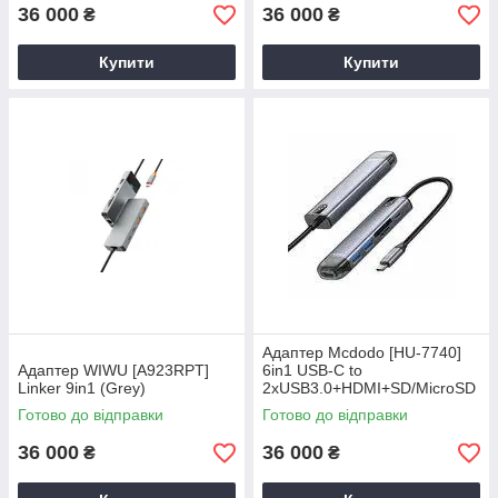
36 000
36 000
₴
₴
Купити
Купити
Адаптер Mcdodo [HU-7740]
Адаптер WIWU [A923RPT]
6in1 USB-C to
Linker 9in1 (Grey)
2xUSB3.0+HDMI+SD/MicroSD
+PD 100W (Grey)
Готово до відправки
Готово до відправки
36 000
36 000
₴
₴