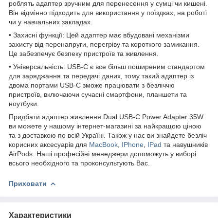
роблять адаптер зручним для перенесення у сумці чи кишені.
Він відмінно підходить для використання у поїздках, на роботі
чи у навчальних закладах.
• Захисні функції: Цей адаптер має вбудовані механізми
захисту від перенапруги, перегріву та короткого замикання.
Це забезпечує безпеку пристроїв та живлення.
• Універсальність: USB-C є все більш поширеним стандартом
для заряджання та передачі даних, тому такий адаптер із
двома портами USB-C зможе працювати з безліччю
пристроїв, включаючи сучасні смартфони, планшети та
ноутбуки.
Придбати адаптер живлення Dual USB-C Power Adapter 35W
ви можете у нашому інтернет-магазині за найкращою ціною
та з доставкою по всій Україні. Також у нас ви знайдете безліч
корисних аксесуарів для
MacBook
,
IPhone
,
IPad
та навушників
AirPods. Наші професійні менеджери допоможуть у виборі
всього необхідного та проконсультують Вас.
Приховати
Характеристики