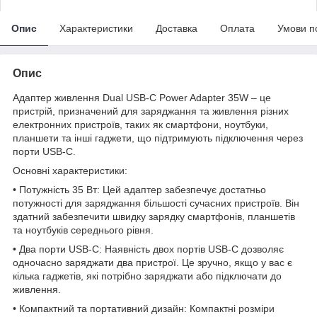
Опис
Характеристики
Доставка
Оплата
Умови п
Опис
Адаптер живлення Dual USB-C Power Adapter 35W – це
пристрій, призначений для заряджання та живлення різних
електронних пристроїв, таких як смартфони, ноутбуки,
планшети та інші гаджети, що підтримують підключення через
порти USB-C.
Основні характеристики:
• Потужність 35 Вт: Цей адаптер забезпечує достатньо
потужності для заряджання більшості сучасних пристроїв. Він
здатний забезпечити швидку зарядку смартфонів, планшетів
та ноутбуків середнього рівня.
• Два порти USB-C: Наявність двох портів USB-C дозволяє
одночасно заряджати два пристрої. Це зручно, якщо у вас є
кілька гаджетів, які потрібно заряджати або підключати до
живлення.
• Компактний та портативний дизайн: Компактні розміри