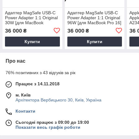
Адаптер MagSafe USB-C
Адаптер MagSafe USB-C
Appl
Power Adapter 1:1 Original
Power Adapter 1:1 Original
Appl
30W [для MacBook
96W [для MacBook Pro 16]
А23
12"/MacBook Air 13"]
36 000
36 000
36 
₴
₴
Купити
Купити
Про нас
76% позитивних з 43 відгуків за рік
Працює з 14.11.2018
м. Київ
Архітектора Вербицького 30, Київ, Україна
Контакти
Сьогодні працює з 09:00 до 19:00
Показати весь графік роботи