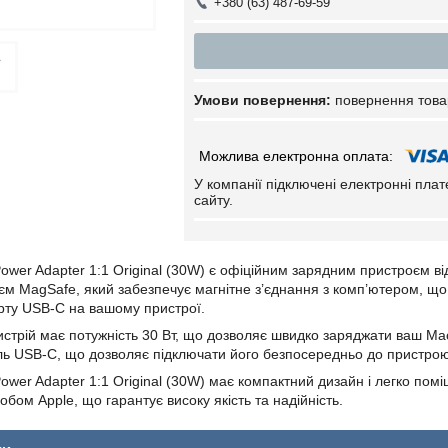
+380 (63) 487-69-59
повернення това
У компанії підключені електронні пла
сайту.
wer Adapter 1:1 Original (30W) є офіційним зарядним пристроєм в
’єм MagSafe, який забезпечує магнітне з’єднання з комп’ютером, що
ту USB-C на вашому пристрої.
стрій має потужність 30 Вт, що дозволяє швидко заряджати ваш Mac
ь USB-C, що дозволяє підключати його безпосередньо до пристрою
wer Adapter 1:1 Original (30W) має компактний дизайн і легко пом
бом Apple, що гарантує високу якість та надійність.