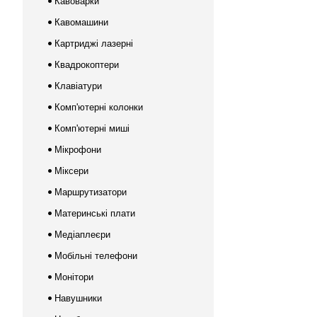
Кавоварки
Кавомашини
Картриджі лазерні
Квадрокоптери
Клавіатури
Комп'ютерні колонки
Комп'ютерні миші
Мікрофони
Міксери
Маршрутизатори
Материнські плати
Медіаплеєри
Мобільні телефони
Монітори
Навушники