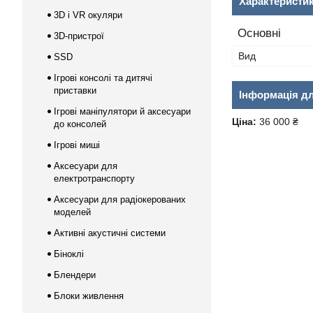
Характеристи
3D і VR окуляри
Основні
3D-пристрої
Вид
SSD
Ігрові консолі та дитячі
приставки
Інформація д
Ігрові маніпулятори й аксесуари
Ціна:
36 000 ₴
до консолей
Ігрові миші
Аксесуари для
електротранспорту
Аксесуари для радіокерованих
моделей
Активні акустичні системи
Біноклі
Блендери
Блоки живлення