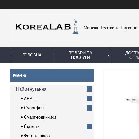
Магазин Техніки та Гаджетів
ТОВАРИ ТА
ДОСТА
ГОЛОВНА
ПОСЛУГИ
ОПЛ
Найменування
APPLE
Смартфоні
Смарт-годинники
Ґаджети
Фото та відео