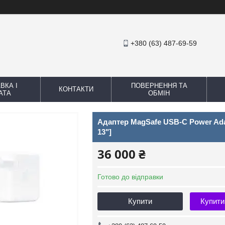
+380 (63) 487-69-59
ВКА І
ПОВЕРНЕННЯ ТА
КОНТАКТИ
АТА
ОБМІН
Адаптер MagSafe USB-C Power Adap
13"]
36 000 ₴
Готово до відправки
Купити
Купити