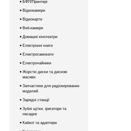
БФП/Принтері
Відеокамери
Відеокарти
Веб-камери
Домашні кінотеатри
Електронні книги
Електросамокати
Електрочайники
Жорсткі диски та дискові
масиви
Запчастини для радіокерованих
моделей
Зарядні станції
Зубні щітки, іригатори та
насадки
Кабелі та адаптери