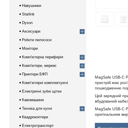
Навушники
Starlink
Dyson
Аксесуари
Роботи пилососи
Монітори
Комп'ютерна периферія
Комп'ютери, мережі
Принтери БФП
MagSafe USB-C Po
пристрій має роз
Компʼютерні комплектуючі
пошкодженню пор
Електричні зубні щітки
Цей зарядний при
Кавомашини
вбудований кабел
Техніка для кухні
MagSafe USB-C Po
оригінальним виро
Квадрокоптери
Електротранспорт