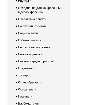
Ноутбуки
Обладнання для конференцій і
відеоконференцій
Оперативна пам'ять
Портативні колонки
Радіосистеми
Роботи-пілососи
Системи охолодження
Смарт-годинники
Сонячні зарядні пристрої
Стедиками
Тостері
Фітнес-браслети
Фотоапарати
Планшети
Барбекю/Грилі