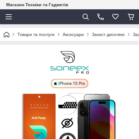
Магазин Техніки та Гаджетів
Товари та послуги
Аксесуари
Захист дисплею
За