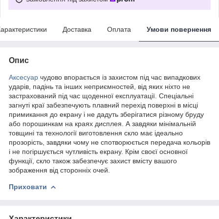
арактеристики
Доставка
Оплата
Умови повернення
Опис
Аксесуар
чудово впорається із захистом під час випадкових
ударів, падінь та інших неприємностей, від яких ніхто не
застрахований під час щоденної експлуатації. Спеціальні
загнуті краї забезпечують плавний перехід поверхні в місці
примикання до екрану і не дадуть зберігатися різному бруду
або порошинкам на краях дисплея. А завдяки мінімальній
товщині та технології виготовлення скло має ідеально
прозорість, завдяки чому не спотворюється передача кольорів
і не погіршується чутливість екрану. Крім своєї основної
функції, скло також забезпечує захист вмісту вашого
зображення від сторонніх очей.
Приховати
Характеристики