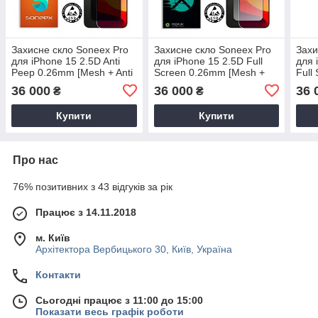
Захисне скло Soneex Pro
Захисне скло Soneex Pro
Захи
для iPhone 15 2.5D Anti
для iPhone 15 2.5D Full
для 
Peep 0.26mm [Mesh + Anti
Screen 0.26mm [Mesh +
Full
Static] (Black)
Anti Static] (Black)
+ Ant
36 000
36 000
36 
₴
₴
Купити
Купити
Про нас
76% позитивних з 43 відгуків за рік
Працює з 14.11.2018
м. Київ
Архітектора Вербицького 30, Київ, Україна
Контакти
Сьогодні працює з 11:00 до 15:00
Показати весь графік роботи