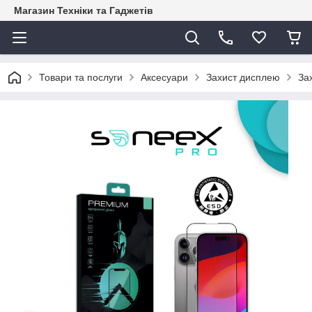
Магазин Техніки та Гаджетів
Товари та послуги
Аксесуари
Захист дисплею
За