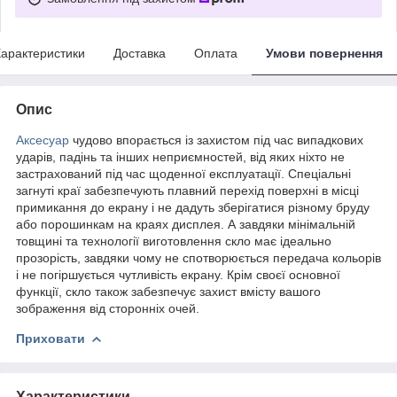
арактеристики
Доставка
Оплата
Умови повернення
Опис
Аксесуар
чудово впорається із захистом під час випадкових
ударів, падінь та інших неприємностей, від яких ніхто не
застрахований під час щоденної експлуатації. Спеціальні
загнуті краї забезпечують плавний перехід поверхні в місці
примикання до екрану і не дадуть зберігатися різному бруду
або порошинкам на краях дисплея. А завдяки мінімальній
товщині та технології виготовлення скло має ідеально
прозорість, завдяки чому не спотворюється передача кольорів
і не погіршується чутливість екрану. Крім своєї основної
функції, скло також забезпечує захист вмісту вашого
зображення від сторонніх очей.
Приховати
Характеристики