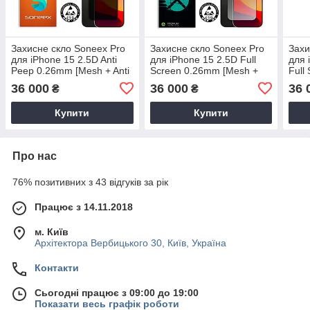
Захисне скло Soneex Pro
Захисне скло Soneex Pro
Захи
для iPhone 15 2.5D Anti
для iPhone 15 2.5D Full
для 
Peep 0.26mm [Mesh + Anti
Screen 0.26mm [Mesh +
Full
Static] (Black)
Anti Static] (Black)
+ Ant
36 000
36 000
36 
₴
₴
Купити
Купити
Про нас
76% позитивних з 43 відгуків за рік
Працює з 14.11.2018
м. Київ
Архітектора Вербицького 30, Київ, Україна
Контакти
Сьогодні працює з 09:00 до 19:00
Показати весь графік роботи