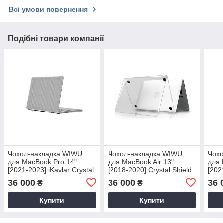
Всі умови повернення
Подібні товари компанії
Чохол-накладка WIWU
Чохол-накладка WIWU
Чох
для MacBook Pro 14"
для MacBook Air 13"
для 
[2021-2023] iKavlar Crystal
[2018-2020] Crystal Shield
[202
Shield Series (Transparent)
Series (Transparent)
Shie
36 000
36 000
36 
₴
₴
Купити
Купити