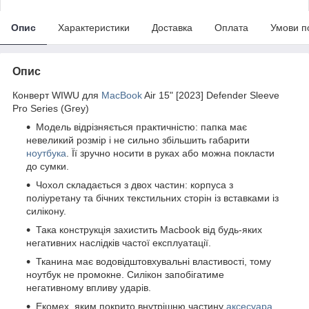
Опис
Характеристики
Доставка
Оплата
Умови п
Опис
Конверт WIWU для
MacBook
Air 15" [2023] Defender Sleeve
Pro Series (Grey)
Модель відрізняється практичністю: папка має
невеликий розмір і не сильно збільшить габарити
ноутбука
. Її зручно носити в руках або можна покласти
до сумки.
Чохол складається з двох частин: корпуса з
поліуретану та бічних текстильних сторін із вставками із
силікону.
Така конструкція захистить Macbook від будь-яких
негативних наслідків частої експлуатації.
Тканина має водовідштовхувальні властивості, тому
ноутбук не промокне. Силікон запобігатиме
негативному впливу ударів.
Екомех, яким покрито внутрішню частину
аксесуара
,