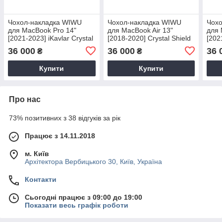
Чохол-накладка WIWU
Чохол-накладка WIWU
Чох
для MacBook Pro 14"
для MacBook Air 13"
для 
[2021-2023] iKavlar Crystal
[2018-2020] Crystal Shield
[202
Shield Series (Transparent)
Series (Transparent)
Shie
36 000
36 000
36 
₴
₴
Купити
Купити
Про нас
73% позитивних з 38 відгуків за рік
Працює з 14.11.2018
м. Київ
Архітектора Вербицького 30, Київ, Україна
Контакти
Сьогодні працює з 09:00 до 19:00
Показати весь графік роботи