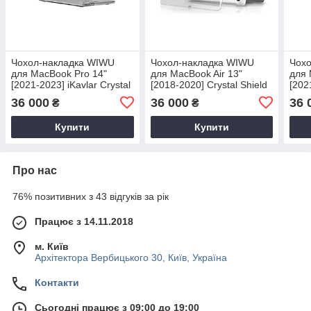
Чохол-накладка WIWU
Чохол-накладка WIWU
Чох
для MacBook Pro 14"
для MacBook Air 13"
для 
[2021-2023] iKavlar Crystal
[2018-2020] Crystal Shield
[202
Shield Series (Transparent)
Series (Transparent)
Shie
36 000
36 000
36 
₴
₴
Купити
Купити
Про нас
76% позитивних з 43 відгуків за рік
Працює з 14.11.2018
м. Київ
Архітектора Вербицького 30, Київ, Україна
Контакти
Сьогодні працює з 09:00 до 19:00