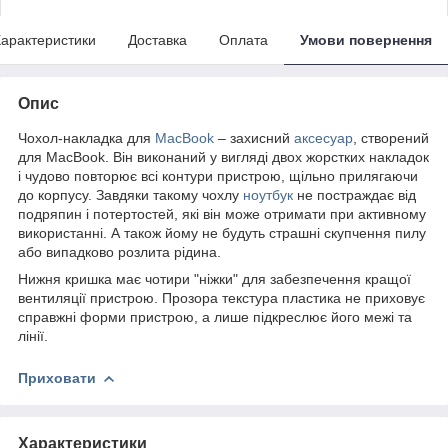
арактеристики
Доставка
Оплата
Умови повернення
Опис
Чохол-накладка для
MacBook
– захисний
аксесуар
, створений
для MacBook. Він виконаний у вигляді двох жорстких накладок
і чудово повторює всі контури пристрою, щільно прилягаючи
до корпусу. Завдяки такому чохлу
ноутбук
не постраждає від
подряпин і потертостей, які він може отримати при активному
використанні. А також йому не будуть страшні скупчення пилу
або випадково розлита рідина.
Нижня кришка має чотири "ніжки" для забезпечення кращої
вентиляції пристрою. Прозора текстура пластика не приховує
справжні форми пристрою, а лише підкреслює його межі та
лінії.
Приховати
Характеристики