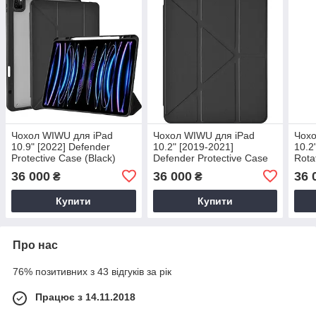
Чохол WIWU для iPad
Чохол WIWU для iPad
Чохо
10.9" [2022] Defender
10.2" [2019-2021]
10.2
Protective Case (Black)
Defender Protective Case
Rota
(Black)
(Bla
36 000
36 000
36 
₴
₴
Купити
Купити
Про нас
76% позитивних з 43 відгуків за рік
Працює з 14.11.2018