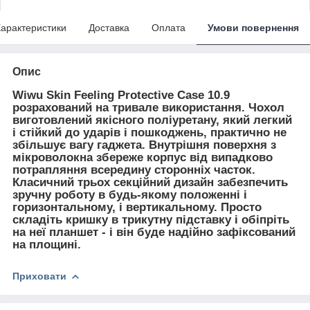
арактеристики
Доставка
Оплата
Умови повернення
Опис
Wiwu Skin Feeling Protective Case 10.9
розрахований на тривале використання. Чохол
виготовлений якісного поліуретану, який легкий
і стійкий до ударів і пошкоджень, практично не
збільшує вагу гаджета. Внутрішня поверхня з
мікроволокна збереже корпус від випадково
потрапляння всередину сторонніх часток.
Класичний трьох секційний дизайн забезпечить
зручну роботу в будь-якому положенні і
горизонтальному, і вертикальному. Просто
складіть кришку в трикутну підставку і обіпріть
на неї планшет - і він буде надійно зафіксований
на площині.
Приховати