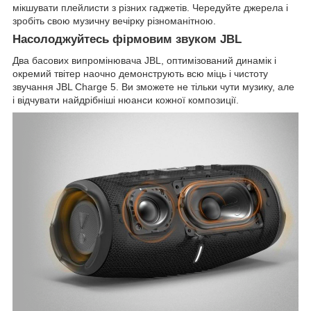
мікшувати плейлисти з різних гаджетів. Чередуйте джерела і
зробіть свою музичну вечірку різноманітною.
Насолоджуйтесь фірмовим звуком JBL
Два басових випромінювача JBL, оптимізований динамік і
окремий твітер наочно демонструють всю міць і чистоту
звучання JBL Charge 5. Ви зможете не тільки чути музику, але
і відчувати найдрібніші нюанси кожної композиції.