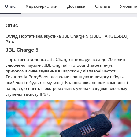
Опис
Характеристики
Доставка
Оплата
Умови п
Опис
Огляд Портативна акустика JBL Charge 5 (JBLCHARGE5BLU)
Blue
JBL Charge 5
Портативна колонка JBL Charge 5 подарує вам до 20 годин
улюбленої музики. JBL Original Pro Sound забезпечує
приголомшливе звучання в широкому діапазоні частот.
Технологія PartyBoost дозволяє влаштувати вечірку в будь-
який час і в будь-якому місці. Колонка складе вам компанію і
на підведе навіть в екстремальних умовах завдяки високому
ступеню захисту IP67.