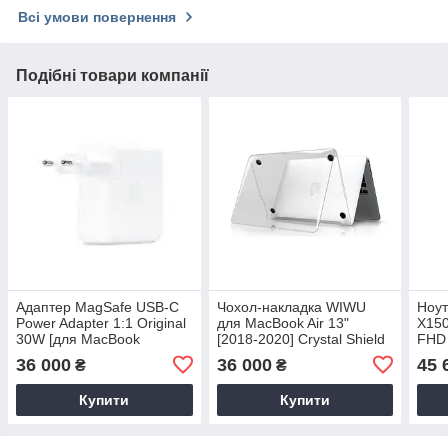
Всі умови повернення
Подібні товари компанії
Адаптер MagSafe USB-C
Чохол-накладка WIWU
Ноут
Power Adapter 1:1 Original
для MacBook Air 13"
X150
30W [для MacBook
[2018-2020] Crystal Shield
FHD 
12"/MacBook Air 13"]
Series (Transparent)
16G
36 000
36 000
45 
₴
₴
Сріб
M00
Купити
Купити