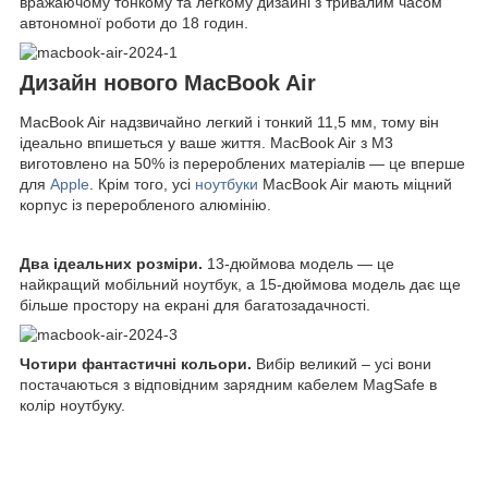
вражаючому тонкому та легкому дизайні з тривалим часом
автономної роботи до 18 годин.
Дизайн нового MacBook Air
MacBook Air надзвичайно легкий і тонкий 11,5 мм, тому він
ідеально впишеться у ваше життя. MacBook Air з M3
виготовлено на 50% із перероблених матеріалів — це вперше
для
Apple
. Крім того, усі
ноутбуки
MacBook Air мають міцний
корпус із переробленого алюмінію.
Два ідеальних розміри.
13-дюймова модель — це
найкращий мобільний ноутбук, а 15-дюймова модель дає ще
більше простору на екрані для багатозадачності.
Чотири фантастичні кольори.
Вибір великий – усі вони
постачаються з відповідним зарядним кабелем MagSafe в
колір ноутбуку.