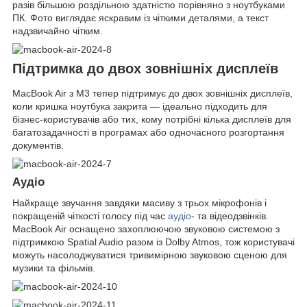
разів більшою роздільною здатністю порівняно з ноутбуками
ПК. Фото виглядає яскравим із чіткими деталями, а текст
надзвичайно чітким.
Підтримка до двох зовнішніх дисплеїв
MacBook Air з M3 тепер підтримує до двох зовнішніх дисплеїв,
коли кришка ноутбука закрита — ідеально підходить для
бізнес-користувачів або тих, кому потрібні кілька дисплеїв для
багатозадачності в програмах або одночасного розгортання
документів.
Аудіо
Найкраще звучання завдяки масиву з трьох мікрофонів і
покращеній чіткості голосу під час
аудіо
- та відеодзвінків.
MacBook Air оснащено захоплюючою звуковою системою з
підтримкою Spatial Audio разом із Dolby Atmos, тож користувачі
можуть насолоджуватися тривимірною звуковою сценою для
музики та фільмів.