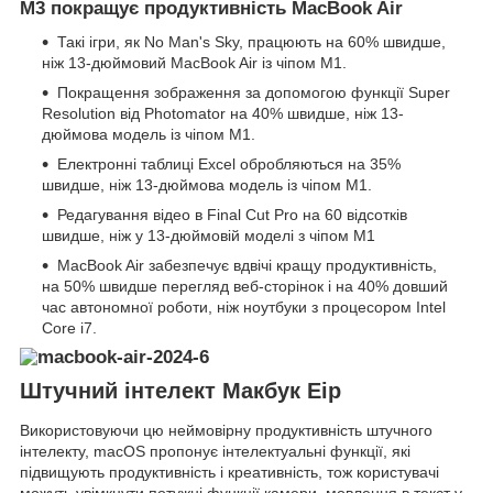
M3 покращує продуктивність MacBook Air
Такі ігри, як No Man's Sky, працюють на 60% швидше,
ніж 13-дюймовий MacBook Air із чіпом M1.
Покращення зображення за допомогою функції Super
Resolution від Photomator на 40% швидше, ніж 13-
дюймова модель із чіпом M1.
Електронні таблиці Excel обробляються на 35%
швидше, ніж 13-дюймова модель із чіпом M1.
Редагування відео в Final Cut Pro на 60 відсотків
швидше, ніж у 13-дюймовій моделі з чіпом M1
MacBook Air забезпечує вдвічі кращу продуктивність,
на 50% швидше перегляд веб-сторінок і на 40% довший
час автономної роботи, ніж ноутбуки з процесором Intel
Core i7.
Штучний інтелект Макбук Еір
Використовуючи цю неймовірну продуктивність штучного
інтелекту, macOS пропонує інтелектуальні функції, які
підвищують продуктивність і креативність, тож користувачі
можуть увімкнути потужні функції камери, мовлення в текст у