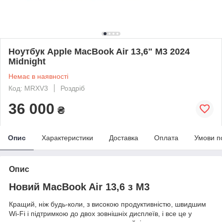
Ноутбук Apple MacBook Air 13,6" M3 2024
Midnight
Немає в наявності
Код: MRXV3
Роздріб
36 000
₴
Опис
Характеристики
Доставка
Оплата
Умови п
Опис
Новий MacBook Air 13,6 з M3
Кращий, ніж будь-коли, з високою продуктивністю, швидшим
Wi-Fi і підтримкою до двох зовнішніх дисплеїв, і все це у