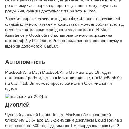
реальному часі, переклад, прогнозування тексту, візуальне
розуміння, функції доступності та багато іншого.
Завдяки широкій екосистемі додатків, які надають розширені
функції штучного інтелекту, користувачі можуть робити все: від
перевірки домашнього завдання за допомогою AI Math
Assistance у Goodnotes 6 до автоматичного покращення
фотографій у Pixelmator Pro і до видалення фонового шуму з
відео за допомогою CapCut.
Автономність
MacBook Air з M2, і MacBook Air з M3 мають до 18 годин
автономної роботи,що на шість годин довше, ніж MacBook Air
на базі Intel. Ви можете просто залишити блок живлення
вдома.
Дисплей
Чудовий дисплей Liquid Retina: MacBook Air оснащений
блискучим 13,6- або 15,3-дюймовим дисплеєм Liquid Retina з
яскравістю до 500 ніт, підтримкою 1 мільярда кольорів і до 2