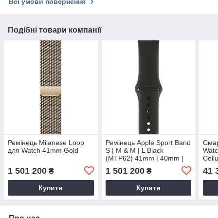
Всі умови повернення
Подібні товари компанії
Ремінець Milanese Loop
Ремінець Apple Sport Band
Смар
для Watch 41mm Gold
S | M & M | L Black
Watc
(MTP62) 41mm | 40mm |
Cell
38mm
Case
1 501 200
1 501 200
41 
₴
₴
Loop
Купити
Купити