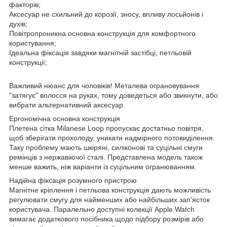
факторів;
Аксесуар не схильний до корозії, зносу, впливу лосьйонів і
духів;
Повітропроникна основна конструкція для комфортного
користування;
Ідеальна фіксація завдяки магнітній застібці, петльовій
конструкції;
Важливий нюанс для чоловіків! Металева ограновування
"затягує" волосся на руках, тому доведеться або звикнути, або
вибрати альтернативний аксесуар.
Ергономічна основна конструкція
Плетена сітка Milanese Loop пропускає достатньо повітря,
щоб зберігати прохолоду, уникати надмірного потовиділення.
Таку проблему мають шкіряні, силіконові та суцільні смуги
ремінців з нержавіючої сталі. Представлена ​​модель також
менше важить, ніж варіанти із суцільним огранюванням.
Надійна фіксація розумного пристрою
Магнітне кріплення і петльова конструкція дають можливість
регулювати смугу для найменших або найбільших зап'ясток
користувача. Паралельно доступні колекції Apple Watch
вимагає додаткового посібника щодо підбору розмірів або