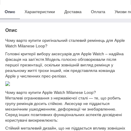
Опис
Характеристики
Доставка
Оплата
Умови п
Опис
Чому варто купити оригінальний сталевий ремінець для Apple
Watch Milanese Loop?
Головні критерії вибору аксесуарів для Apple Watch – надійна
фіксація на зап'ястя.Модель голосно обговорювали після
першої презентації, оскільки зовнішній вигляд ремінця у
реальному житті трохи інший, ніж представляла команда
Apple у численних прес-релізах.
Чому варто купити Apple Watch Milanese Loop?
Металеві огранювання з нержавіючої сталі — те, що робить
групу ремінців досить стійкою. Аксесуар не піддається
механічним ушкодженням, деформації чи знебарвленню.
Серед інших позитивних функціональних аспектів досвідчені
користувачі виокремлюють:
Стійкий металевий дизайн, що не піддається впливу зовнішніх