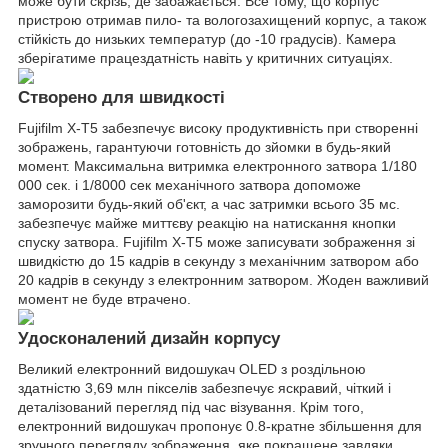
може бути скрізь, де забажається. Все тому, що корпус
пристрою отримав пило- та вологозахищений корпус, а також
стійкість до низьких температур (до -10 градусів). Камера
зберігатиме працездатність навіть у критичних ситуаціях.
Створено для швидкості
Fujifilm X-T5 забезпечує високу продуктивність при створенні
зображень, гарантуючи готовність до зйомки в будь-який
момент. Максимальна витримка електронного затвора 1/180
000 сек. і 1/8000 сек механічного затвора допоможе
заморозити будь-який об'єкт, а час затримки всього 35 мс.
забезпечує майже миттєву реакцію на натискання кнопки
спуску затвора. Fujifilm X-T5 може записувати зображення зі
швидкістю до 15 кадрів в секунду з механічним затвором або
20 кадрів в секунду з електронним затвором. Жоден важливий
момент не буде втрачено.
Удосконалений дизайн корпусу
Великий електронний видошукач OLED з роздільною
здатністю 3,69 млн пікселів забезпечує яскравий, чіткий і
деталізований перегляд під час візування. Крім того,
електронний видошукач пропонує 0.8-кратне збільшення для
зручного перегляду зображення, яке покращене завдяки