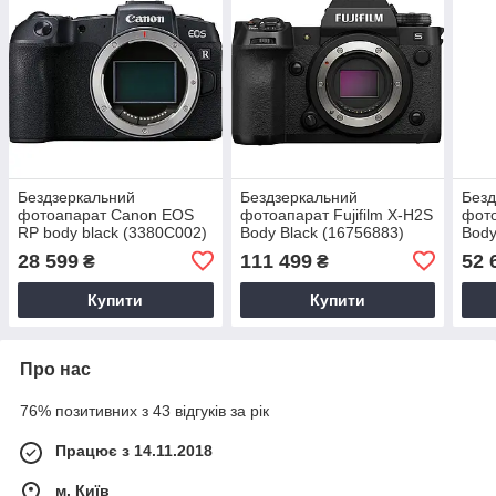
Бездзеркальний
Бездзеркальний
Безд
фотоапарат Canon EOS
фотоапарат Fujifilm X-H2S
фото
RP body black (3380C002)
Body Black (16756883)
Body
28 599
111 499
52 
₴
₴
Купити
Купити
Про нас
76% позитивних з 43 відгуків за рік
Працює з 14.11.2018
м. Київ