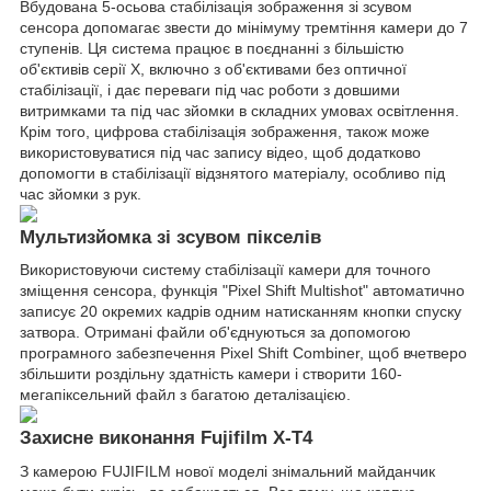
Вбудована 5-осьова стабілізація зображення зі зсувом
сенсора допомагає звести до мінімуму тремтіння камери до 7
ступенів. Ця система працює в поєднанні з більшістю
об'єктивів серії X, включно з об'єктивами без оптичної
стабілізації, і дає переваги під час роботи з довшими
витримками та під час зйомки в складних умовах освітлення.
Крім того, цифрова стабілізація зображення, також може
використовуватися під час запису відео, щоб додатково
допомогти в стабілізації відзнятого матеріалу, особливо під
час зйомки з рук.
Мультизйомка зі зсувом пікселів
Використовуючи систему стабілізації камери для точного
зміщення сенсора, функція "Pixel Shift Multishot" автоматично
записує 20 окремих кадрів одним натисканням кнопки спуску
затвора. Отримані файли об'єднуються за допомогою
програмного забезпечення Pixel Shift Combiner, щоб вчетверо
збільшити роздільну здатність камери і створити 160-
мегапіксельний файл з багатою деталізацією.
Захисне виконання Fujifilm X-T4
З камерою FUJIFILM нової моделі знімальний майданчик