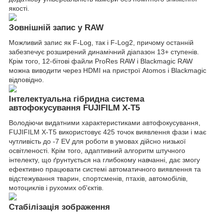
якості.
Зовнішній запис у RAW
Можливий запис як F-Log, так і F-Log2, причому останній
забезпечує розширений динамічний діапазон 13+ ступенів.
Крім того, 12-бітові файли ProRes RAW і Blackmagic RAW
можна виводити через HDMI на пристрої Atomos і Blackmagic
відповідно.
Інтелектуальна гібридна система
автофокусування FUJIFILM X-T5
Володіючи видатними характеристиками автофокусування,
FUJIFILM X-T5 використовує 425 точок виявлення фази і має
чутливість до -7 EV для роботи в умовах дійсно низької
освітленості. Крім того, адаптивний алгоритм штучного
інтелекту, що ґрунтується на глибокому навчанні, дає змогу
ефективно працювати системі автоматичного виявлення та
відстежування тварин, спортсменів, птахів, автомобілів,
мотоциклів і рухомих об'єктів.
Стабілізація зображення