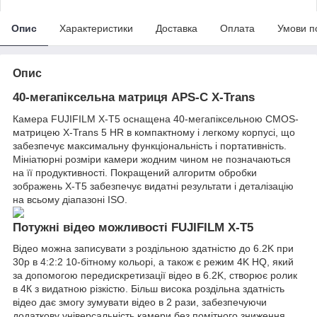
Опис
Характеристики
Доставка
Оплата
Умови п
Опис
40-мегапіксельна матриця APS-C X-Trans
Камера FUJIFILM X-T5 оснащена 40-мегапіксельною CMOS-
матрицею X-Trans 5 HR в компактному і легкому корпусі, що
забезпечує максимальну функціональність і портативність.
Мініатюрні розміри камери жодним чином не позначаються
на її продуктивності. Покращений алгоритм обробки
зображень X-T5 забезпечує видатні результати і деталізацію
на всьому діапазоні ISO.
Потужні відео можливості FUJIFILM X-T5
Відео можна записувати з роздільною здатністю до 6.2K при
30p в 4:2:2 10-бітному кольорі, а також є режим 4K HQ, який
за допомогою передискретизації відео в 6.2K, створює ролик
в 4К з видатною різкістю. Більш висока роздільна здатність
відео дає змогу зумувати відео в 2 рази, забезпечуючи
додаткову універсальність камери без помітного зниження