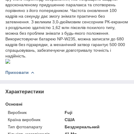
вдосконаленому придушенню паралакса та спотворень
порівняно з його попередником. Частота оновлення 100
кадрів на секунду дає змогу знімати практично без
затемнення. З великим 3,0-дюймовим сенсорним РК-екраном
з роздільною здатністю 1,62 млн пікселів похилого типу,
можна без проблем знімати з будь-якого положення.
Використовуючи батарею NP-W235, можна записати до 680
кадрів без підзарядки, а механічний затвор гарантує 500 000
спрацьовувань, забезпечуючи довготривалу точність і
надійність.
Приховати
Характеристики
Основні
Виробник
Fuji
Країна виробник
США
Тип фотоапарату
Бездзеркальний
Кількість мегапікселів
41 Мп