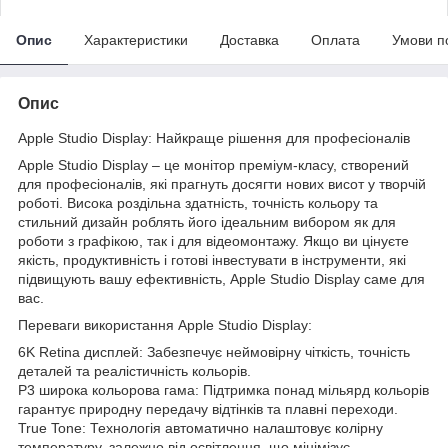
Опис
Характеристики
Доставка
Оплата
Умови п
Опис
Apple Studio Display: Найкраще рішення для професіоналів
Apple Studio Display – це монітор преміум-класу, створений
для професіоналів, які прагнуть досягти нових висот у творчій
роботі. Висока роздільна здатність, точність кольору та
стильний дизайн роблять його ідеальним вибором як для
роботи з графікою, так і для відеомонтажу. Якщо ви цінуєте
якість, продуктивність і готові інвестувати в інструменти, які
підвищують вашу ефективність, Apple Studio Display саме для
вас.
Переваги використання Apple Studio Display:
6K Retina дисплей: Забезпечує неймовірну чіткість, точність
деталей та реалістичність кольорів.
P3 широка кольорова гама: Підтримка понад мільярд кольорів
гарантує природну передачу відтінків та плавні переходи.
True Tone: Технологія автоматично налаштовує колірну
температуру, залежно від освітлення, що мінімізує