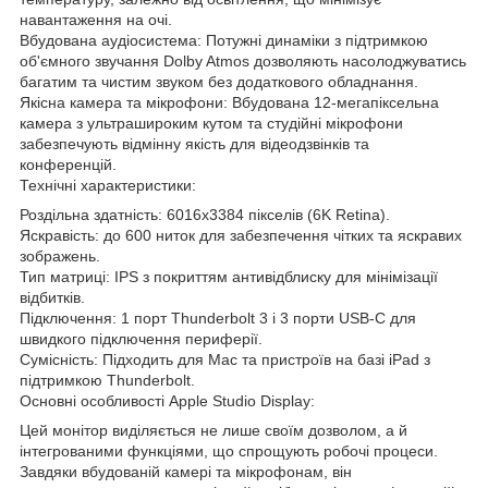
навантаження на очі.
Вбудована аудіосистема: Потужні динаміки з підтримкою
об'ємного звучання Dolby Atmos дозволяють насолоджуватись
багатим та чистим звуком без додаткового обладнання.
Якісна камера та мікрофони: Вбудована 12-мегапіксельна
камера з ультрашироким кутом та студійні мікрофони
забезпечують відмінну якість для відеодзвінків та
конференцій.
Технічні характеристики:
Роздільна здатність: 6016x3384 пікселів (6K Retina).
Яскравість: до 600 ниток для забезпечення чітких та яскравих
зображень.
Тип матриці: IPS з покриттям антивідблиску для мінімізації
відбитків.
Підключення: 1 порт Thunderbolt 3 і 3 порти USB-C для
швидкого підключення периферії.
Сумісність: Підходить для Mac та пристроїв на базі iPad з
підтримкою Thunderbolt.
Основні особливості Apple Studio Display:
Цей монітор виділяється не лише своїм дозволом, а й
інтегрованими функціями, що спрощують робочі процеси.
Завдяки вбудованій камері та мікрофонам, він