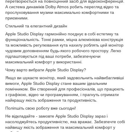
перетворюється на повноцінний засіб для відеоконференцій.
А система динаміків Dolby Atmos робить перегляд відео та
прослуховування музики максимально комфортними та
приємними.
Стильний та елегантний дизайн
Apple Studio Display гармонійно поєднує в собі естетику та
функціональність. Тонкі рамки, міцна алюмінієва конструкція
та можливість регулювання кута нахилу роблять цей монітор
чудовим доповненням будь-якого робочого простору. Легко
підлаштовується під ваші потреби, забезпечуючи
максимальний комфорт у використанні.
Чому варто вибрати Apple Studio Display?
Якщо ви шукаєте монітор, який задовольнить найвибагливіші
вимоги, Apple Studio Display стане вашим ідеальним
помічником. Він створений для професіоналів, що працюють
з графікою, відео чи програмуванням, і прагнуть отримати
найкращу якість зображення та продуктивність.
Поліпшіть свою роботу вже сьогодні!
Не відкладайте - замовте Apple Studio Display зараз і
насолоджуйтесь продуктивністю, яка вражає. Забезпечте собі
найвищу якість зображення та максимальний комфорт у