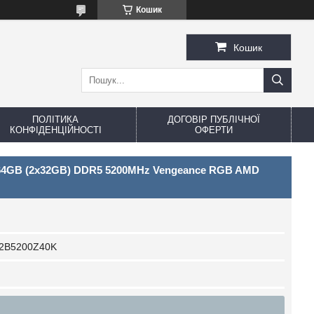
Кошик
Кошик
ПОЛІТИКА
ДОГОВІР ПУБЛІЧНОЇ
КОНФІДЕНЦІЙНОСТІ
ОФЕРТИ
r 64GB (2x32GB) DDR5 5200MHz Vengeance RGB AMD
B5200Z40K