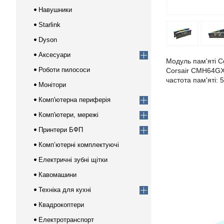
Навушники
Starlink
Dyson
Аксесуари
Модуль пам'яті 
Роботи пилососи
Corsair CMH64GX5
частота пам'яті:
Монітори
Комп'ютерна периферія
Комп'ютери, мережі
Принтери БФП
Компʼютерні комплектуючі
Електричні зубні щітки
Кавомашини
Техніка для кухні
Квадрокоптери
Електротранспорт