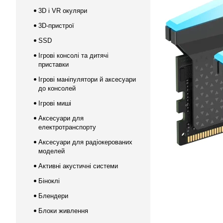
3D і VR окуляри
3D-пристрої
SSD
Ігрові консолі та дитячі
приставки
Ігрові маніпулятори й аксесуари
до консолей
Ігрові миші
Аксесуари для
електротранспорту
Аксесуари для радіокерованих
моделей
Активні акустичні системи
Біноклі
Блендери
Блоки живлення