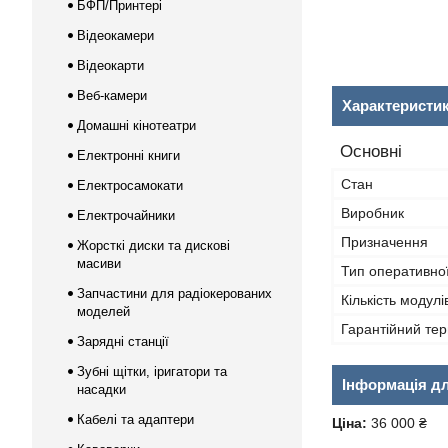
БФП/Принтері
Відеокамери
Відеокарти
Веб-камери
Характеристи
Домашні кінотеатри
Основні
Електронні книги
Стан
Електросамокати
Виробник
Електрочайники
Призначення
Жорсткі диски та дискові
масиви
Тип оперативної
Запчастини для радіокерованих
Кількість модулі
моделей
Гарантійний тер
Зарядні станції
Зубні щітки, іригатори та
Інформація д
насадки
Кабелі та адаптери
Ціна:
36 000 ₴