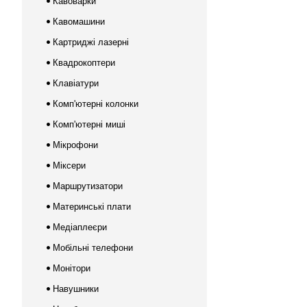
Кавоварки
Кавомашини
Картриджі лазерні
Квадрокоптери
Клавіатури
Комп'ютерні колонки
Комп'ютерні миші
Мікрофони
Міксери
Маршрутизатори
Материнські плати
Медіаплеєри
Мобільні телефони
Монітори
Навушники