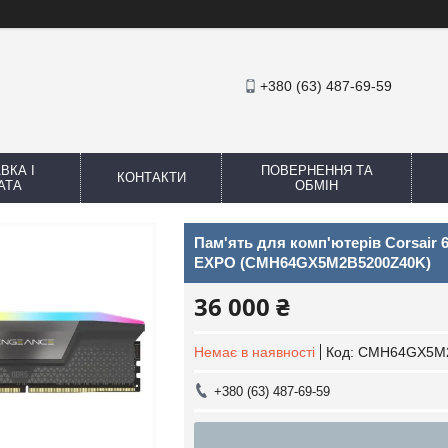
+380 (63) 487-69-59
ВКА І
ПОВЕРНЕННЯ ТА
КОНТАКТИ
АТА
ОБМІН
Пам'ять для комп'ютерів Corsai
EXPO (CMH64GX5M2B5200Z40K)
36 000 ₴
Немає в наявності
Код:
CMH64GX5M2
+380 (63) 487-69-59