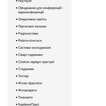
Ноутбуки
Обладнання для конференцій і
відеоконференцій
Оперативна пам'ять
Портативні колонки
Радіосистеми
Роботи-пілососи
Системи охолодження
Смарт-годинники
Сонячні зарядні пристрої
Стедиками
Тостері
Фітнес-браслети
Фотоапарати
Планшети
Барбекю/Грилі