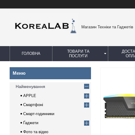
Магазин Техніки та Гаджетів
ТОВАРИ ТА
ДОСТА
ГОЛОВНА
ПОСЛУГИ
ОПЛ
Найменування
APPLE
Смартфоні
Смарт-годинники
Ґаджети
Фото та відео