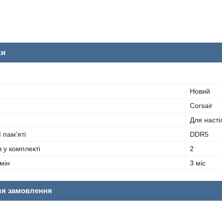
ки
Новий
Corsair
Для насті
 пам'яті
DDR5
в у комплекті
2
мін
3 міс
ля замовлення