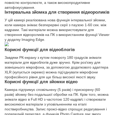
повністю контролюєте, а також високопродуктивне
автофокусування.
Інтервальна зйомка для створення відеороликів
У цій камері реалізована нова функція інтервальної зйомки,
коли камера знімає безперервні серії з паузою 1-60 сек. між
кадрами. Такі матеріали можна використовувати для
створення відеороликів на ПК з використанням функції Viewer
у додатку Imaging Edge.
Корисні функції для відеоблогів
Завдяки РК-екрану з кутом повороту 180 градусів знімати
матеріали для відеоблогів дуже зручно. Крім роз'єму для
зовнішнього мікрофона, за допомогою додаткового адаптера
XLR (купується окремо) можна під'єднувати мікрофони
професійного рівня для ще більш високої якості звуку.
Корисні функції для зйомки відео
Камера підтримує сповільнену (5 разів) і прискорену (60
разів) зйомку без подальшої обробки на ПК. Крім того, можна
знімати відео в Full HD з частотою 120 кадрів/с і створювати
високоякісні матеріали з уповільненням на етапі
поствиробництва. Запис проксі-відео спрощує редагування і
попередній перегляд, а функція Photo Capture дає змогу