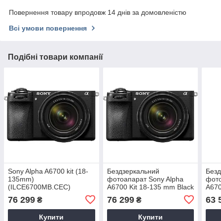
Повернення товару впродовж 14 днів за домовленістю
Всі умови повернення
Подібні товари компанії
Sony Alpha A6700 kit (18-
Бездзеркальний
Безд
135mm)
фотоапарат Sony Alpha
фото
(ILCE6700MB.CEC)
A6700 Kit 18-135 mm Black
A670
(ILCE6700MB.CEC)
(ILC
76 299
76 299
63 
₴
₴
Купити
Купити