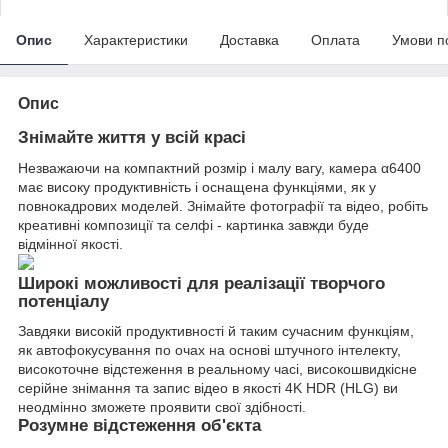
Опис
Характеристики
Доставка
Оплата
Умови п
Опис
Знімайте життя у всій красі
Незважаючи на компактний розмір і малу вагу, камера α6400
має високу продуктивність і оснащена функціями, як у
повнокадрових моделей. Знімайте фотографії та відео, робіть
креативні композиції та селфі - картинка завжди буде
відмінної якості.
Широкі можливості для реалізації творчого
потенціалу
Завдяки високій продуктивності й таким сучасним функціям,
як автофокусування по очах на основі штучного інтелекту,
високоточне відстеження в реальному часі, високошвидкісне
серійне знімання та запис відео в якості 4K HDR (HLG) ви
неодмінно зможете проявити свої здібності.
Розумне відстеження об'єкта