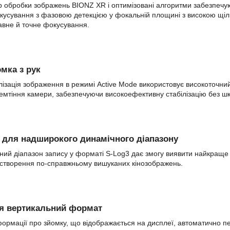
р обробки зображень BIONZ XR і оптимізовані алгоритми забезпечу
кусування з фазовою детекцією у фокальній площині з високою щі
вне й точне фокусування.
мка з рук
лізація зображення в режимі Active Mode використовує високоточни
ремтіння камери, забезпечуючи високоефективну стабілізацію без шко
 для надширокого динамічного діапазону
ий діапазон запису у форматі S-Log3 дає змогу виявити найкраще у
 створення по-справжньому вишуканих кінозображень.
я вертикальний формат
ормації про зйомку, що відображається на дисплеї, автоматично пе