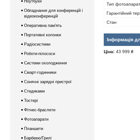
Ноутбуки
Тип фотоапара
Обладнання для конференцій і
Гарантійний тер
відеоконференцій
Стан
Оперативна пам'ять
Портативні колонки
Інформація д
Радіосистеми
Ціна:
43 999 ₴
Роботи-пілососи
Системи охолодження
Смарт-годинники
Сонячні зарядні пристрої
Стедиками
Тостері
Фітнес-браслети
Фотоапарати
Планшети
Барбекю/Грилі