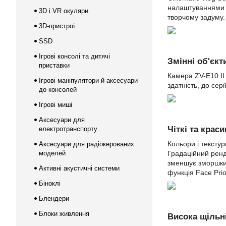
налаштуваннями к
3D і VR окуляри
творчому задуму.
3D-пристрої
SSD
Ігрові консолі та дитячі
Змінні об'єк
приставки
Камера ZV-E10 II
Ігрові маніпулятори й аксесуари
здатність, до се
до консолей
Ігрові миші
Аксесуари для
Чіткі та краси
електротранспорту
Кольори і текстур
Аксесуари для радіокерованих
моделей
Градаційний ренд
зменшує зморшки т
Активні акустичні системи
функція Face Prio
Біноклі
Блендери
Блоки живлення
Висока щільн