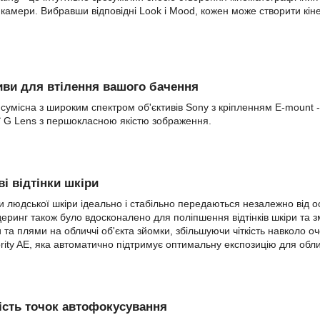
амери. Вибравши відповідні Look і Mood, кожен може створити кіне
тиви для втілення вашого бачення
 сумісна з широким спектром об'єктивів Sony з кріпленням E-mount -
рії G Lens з першокласною якістю зображення.
ві відтінки шкіри
и людської шкіри ідеально і стабільно передаються незалежно від о
еринг також було вдосконалено для поліпшення відтінків шкіри та з
а плями на обличчі об'єкта зйомки, збільшуючи чіткість навколо оч
rity AE, яка автоматично підтримує оптимальну експозицію для облич
ість точок автофокусування