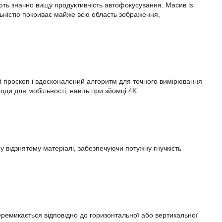
ють значно вищу продуктивність автофокусування. Масив із
льністю покриває майже всю область зображення,
й гіроскоп і вдосконалений алгоритм для точного вимірювання
ди для мобільності, навіть при зйомці 4K.
 відзнятому матеріалі, забезпечуючи потужну гнучкість
ремикається відповідно до горизонтальної або вертикальної