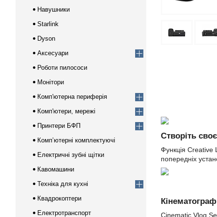
Навушники
Starlink
Dyson
Аксесуари
Роботи пилососи
Монітори
Комп'ютерна периферія
Комп'ютери, мережі
Принтери БФП
Створіть своє
Компʼютерні комплектуючі
Функція Creative 
Електричні зубні щітки
попередніх устан
Кавомашини
Техніка для кухні
Квадрокоптери
Кінематограф
Електротранспорт
Cinematic Vlog Se