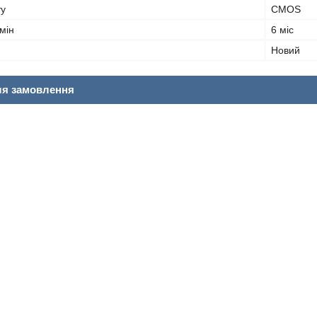
ту
CMOS
мін
6 міс
Новий
ля замовлення