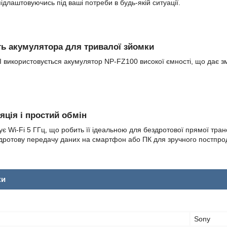
 підлаштовуючись під ваші потреби в будь-якій ситуації.
ть акумулятора для тривалої зйомки
II використовується акумулятор NP-FZ100 високої ємності, що дає з
яція і простий обмін
ує Wi-Fi 5 ГГц, що робить її ідеальною для бездротової прямої тран
дротову передачу даних на смартфон або ПК для зручного постпрода
ки
Sony