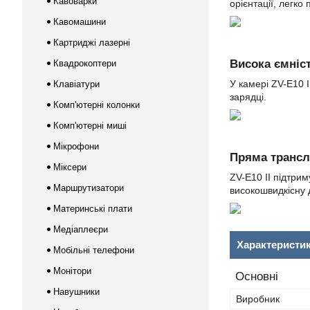
Кавоварки
орієнтації, легко
Кавомашини
Картриджі лазерні
Висока ємніс
Квадрокоптери
У камері ZV-E10 
Клавіатури
зарядці.
Комп'ютерні колонки
Комп'ютерні миші
Мікрофони
Пряма трансл
Міксери
ZV-E10 II підтрим
Маршрутизатори
високошвидкісну 
Материнські плати
Медіаплеєри
Характеристи
Мобільні телефони
Монітори
Основні
Навушники
Виробник