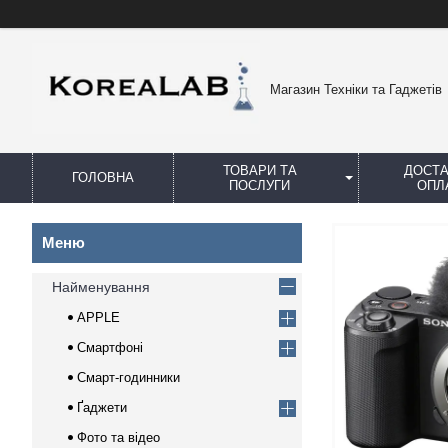
Магазин Техніки та Гаджетів
ТОВАРИ ТА
ДОСТА
ГОЛОВНА
ПОСЛУГИ
ОПЛ
Найменування
APPLE
Смартфоні
Смарт-годинники
Ґаджети
Фото та відео