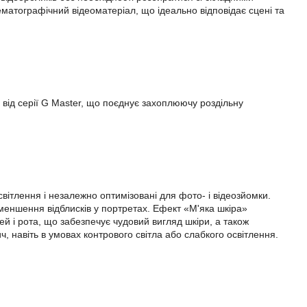
матографічний відеоматеріал, що ідеально відповідає сцені та
 від серії G Master, що поєднує захоплюючу роздільну
світлення і незалежно оптимізовані для фото- і відеозйомки.
меншення відблисків у портретах. Ефект «М'яка шкіра»
ей і рота, що забезпечує чудовий вигляд шкіри, а також
, навіть в умовах контрового світла або слабкого освітлення.