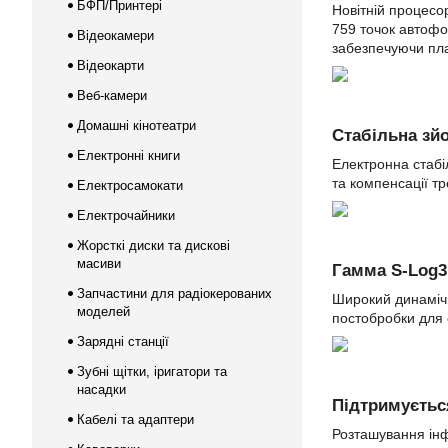
БФП/Принтері
Новітній процесо
759 точок автофо
Відеокамери
забезпечуючи пла
Відеокарти
Веб-камери
Домашні кінотеатри
Стабільна зйо
Електронні книги
Електронна стабі
та компенсації т
Електросамокати
Електрочайники
Жорсткі диски та дискові
масиви
Гамма S-Log3
Запчастини для радіокерованих
Широкий динамічн
моделей
постобробки для
Зарядні станції
Зубні щітки, іригатори та
насадки
Підтримуєтьс
Кабелі та адаптери
Розташування інф