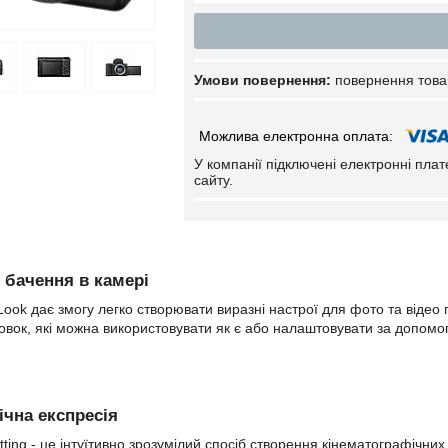
повернення това
У компанії підключені електронні пла
сайту.
 бачення в камері
Look дає змогу легко створювати виразні настрої для фото та відео 
овок, які можна використовувати як є або налаштовувати за допомо
ічна експресія
tting - це інтуїтивно зрозумілий спосіб створення кінематографічни