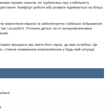
ами ігрових сеансів, не турбуючись про стабільність
ористання. Комфорт роботи або розваги піднімається на більш
ючи мерехтіння екрана та забезпечуючи стабільне зображення.
 так і на роботі. Уточнені деталі, як-от антирефлексивне
ішим.
тарея змушують вас взяти його скрізь, де вам потрібно. Це
айн, стаючи незамінним компаньйоном у будь-якій ситуації.
ackard
й