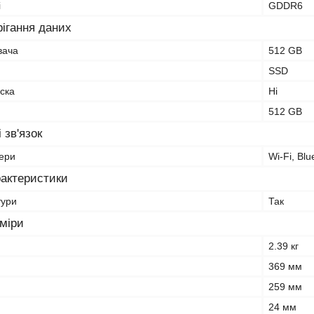
і
GDDR6
рігання даних
вача
512 GB
SSD
ска
Ні
512 GB
 зв'язок
ери
Wi-Fi, Blu
рактеристики
тури
Так
зміри
2.39 кг
369 мм
259 мм
24 мм