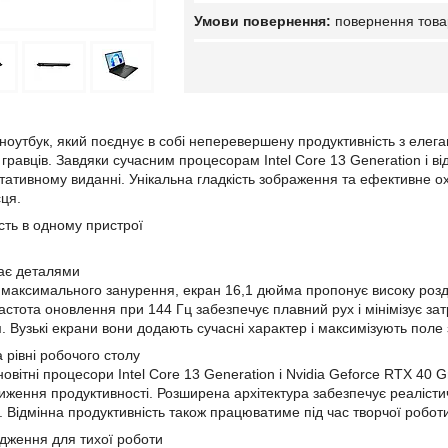
повернення това
ноутбук, який поєднує в собі неперевершену продуктивність з елег
равців. Завдяки сучасним процесорам Intel Core 13 Generation і ві
тативному виданні. Унікальна гладкість зображення та ефективне 
сця.
ість в одному пристрої
жає деталями
максимального занурення, екран 16,1 дюйма пропонує високу розді
 Частота оновлення при 144 Гц забезпечує плавний рух і мінімізує 
. Вузькі екрани вони додають сучасні характер і максимізують поле 
 рівні робочого столу
вітні процесори Intel Core 13 Generation і Nvidia Geforce RTX 40 
иження продуктивності. Розширена архітектура забезпечує реалістичн
д. Відмінна продуктивність також працюватиме під час творчої робо
дження для тихої роботи