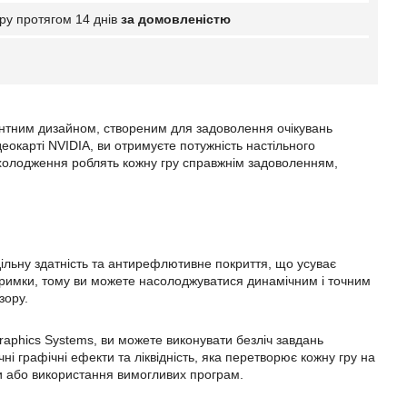
ру протягом 14 днів
за домовленістю
антним дизайном, створеним для задоволення очікувань
деокарті NVIDIA, ви отримуєте потужність настільного
охолодження роблять кожну гру справжнім задоволенням,
льну здатність та антирефлютивне покриття, що усуває
затримки, тому ви можете насолоджуватися динамічним і точним
зору.
Graphics Systems, ви можете виконувати безліч завдань
і графічні ефекти та ліквідність, яка перетворює кожну гру на
ти або використання вимогливих програм.