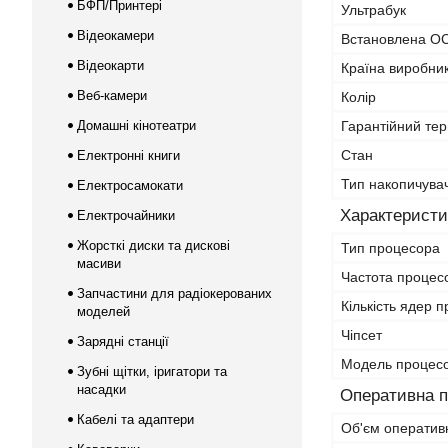
БФП/Принтері
Ультрабук
Відеокамери
Встановлена О
Відеокарти
Країна виробни
Веб-камери
Колір
Домашні кінотеатри
Гарантійний тер
Стан
Електронні книги
Тип накопичува
Електросамокати
Характеристи
Електрочайники
Жорсткі диски та дискові
Тип процесора
масиви
Частота процес
Запчастини для радіокерованих
Кількість ядер 
моделей
Чіпсет
Зарядні станції
Модель процес
Зубні щітки, іригатори та
насадки
Оперативна п
Кабелі та адаптери
Об'єм оперативн