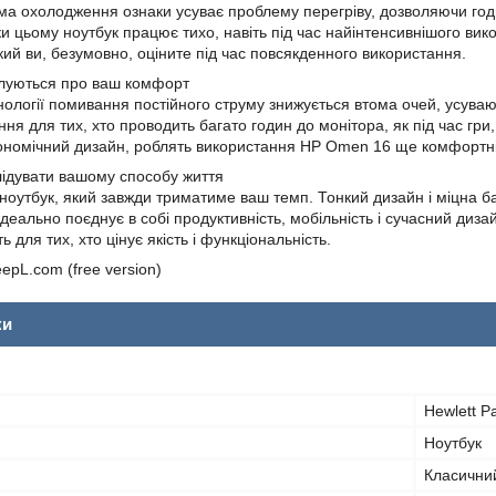
а охолодження ознаки усуває проблему перегріву, дозволяючи годин
и цьому ноутбук працює тихо, навіть під час найінтенсивнішого вик
кий ви, безумовно, оціните під час повсякденного використання.
піклуються про ваш комфорт
нології помивання постійного струму знижується втома очей, усува
ня для тих, хто проводить багато годин до монітора, як під час гри,
гономічний дизайн, роблять використання HP Omen 16 ще комфортн
ідувати вашому способу життя
ноутбук, який завжди триматиме ваш темп. Тонкий дизайн і міцна ба
деально поєднує в собі продуктивність, мобільність і сучасний диз
ь для тих, хто цінує якість і функціональність.
eepL.com (free version)
ки
Hewlett P
Ноутбук
Класични