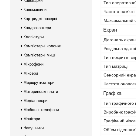
Кавоварки
Тип оперативної
Кавомашини
Частота пам'яті
Картриджі лазерні
Максимальний о
Квадрокоптери
Екран
Клавіатури
Діагональ екран
Комп'ютерні колонки
Роздільна здатн
Комп'ютерні миші
Тип покриття ек
Мікрофони
Тип матриці
Міксери
Сенсорний екр
Маршрутизатори
Частота оновле
Материнські плати
Графіка
Медіаплеєри
Тип графічного
Мобільні телефони
Виробник графіч
Монітори
Графічний чіпсе
Навушники
Об`єм відеопам'