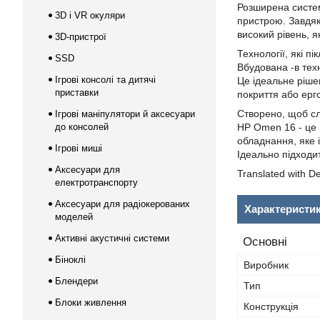
Розширена систем
3D і VR окуляри
пристрою. Завдяк
високий рівень, я
3D-пристрої
Технології, які 
SSD
Вбудована -в тех
Ігрові консолі та дитячі
Це ідеальне рішен
приставки
покриття або ер
Створено, щоб сл
Ігрові маніпулятори й аксесуари
до консолей
HP Omen 16 - це 
обладнання, яке і
Ігрові миші
Ідеально підходит
Аксесуари для
Translated with D
електротранспорту
Аксесуари для радіокерованих
Характеристи
моделей
Активні акустичні системи
Основні
Біноклі
Виробник
Блендери
Тип
Блоки живлення
Конструкція