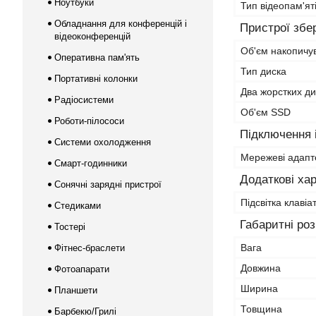
Ноутбуки
Тип відеопам'ят
Обладнання для конференцій і
Пристрої збе
відеоконференцій
Об'єм накопичу
Оперативна пам'ять
Тип диска
Портативні колонки
Два жорстких ди
Радіосистеми
Об'єм SSD
Роботи-пілососи
Підключення і
Системи охолодження
Мережеві адапт
Смарт-годинники
Додаткові ха
Сонячні зарядні пристрої
Підсвітка клавіа
Стедиками
Габаритні ро
Тостері
Вага
Фітнес-браслети
Довжина
Фотоапарати
Ширина
Планшети
Товщина
Барбекю/Грилі