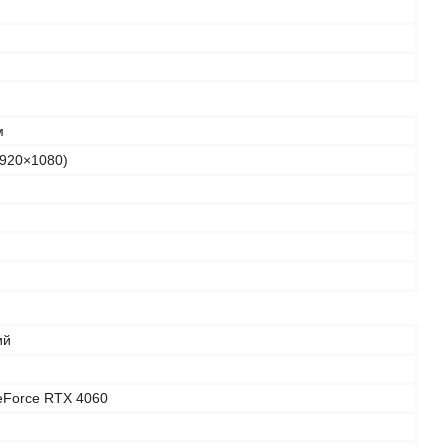
м
1920×1080)
ий
eForce RTX 4060