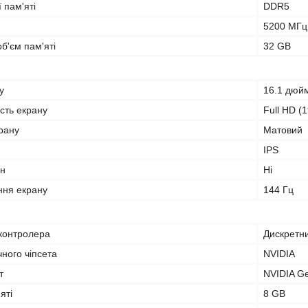
 пам'яті
DDR5
5200 МГц
б'єм пам'яті
32 GB
у
16.1 дюй
ість екрану
Full HD (
рану
Матовий
IPS
ан
Ні
ння екрану
144 Гц
 контролера
Дискретн
ного чіпсета
NVIDIA
т
NVIDIA G
яті
8 GB