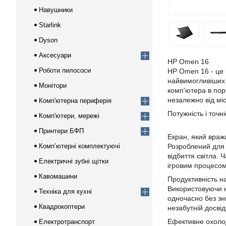
Навушники
Starlink
Dyson
Аксесуари
HP Omen 16
Роботи пилососи
HP Omen 16 - це 
найвимогливіших г
Монітори
комп'ютера в пор
незалежно від мі
Комп'ютерна периферія
Потужність і точн
Комп'ютери, мережі
Принтери БФП
Екран, який вра
Компʼютерні комплектуючі
Розроблений для 
відбиття світла.
Електричні зубні щітки
ігровим процесом
Кавомашини
Продуктивність на
Використовуючи но
Техніка для кухні
одночасно без зн
Квадрокоптери
незабутній досві
Ефективне охоло
Електротранспорт