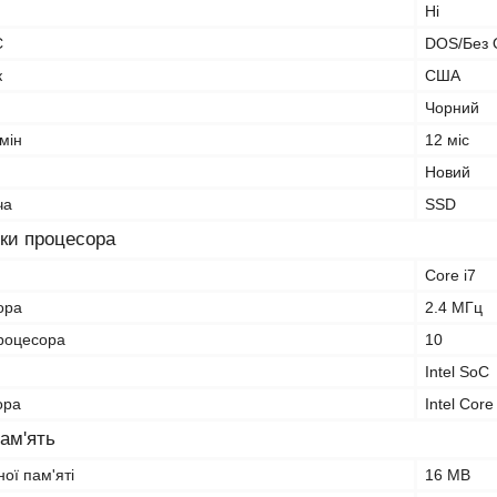
Ні
С
DOS/Без
к
США
Чорний
мін
12 міс
Новий
ча
SSD
ки процесора
Core i7
ора
2.4 МГц
процесора
10
Intel SoC
ора
Intel Cor
ам'ять
ої пам'яті
16 MB