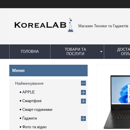
Магазин Техніки та Гаджетів
ТОВАРИ ТА
ДОСТА
ГОЛОВНА
ПОСЛУГИ
ОПЛ
Найменування
APPLE
Смартфоні
Смарт-годинники
Ґаджети
Фото та відео