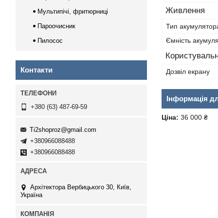
Живлення
Мультипічі, фритюрниці
Пароочисник
Тип акумулятор
Ємність акумул
Пилосос
Користувальн
Контакти
Дозвіл екрану
Інформація д
+380 (63) 487-69-59
Ціна:
36 000 ₴
Ti2shoproz@gmail.com
+380966088488
+380966088488
Архітектора Вербицького 30, Київ,
Україна