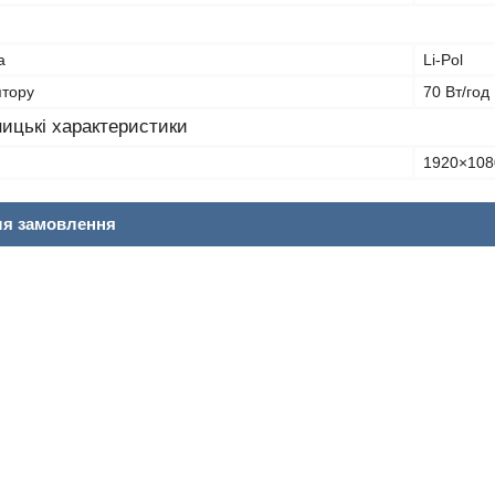
а
Li-Pol
ятору
70 Вт/год
ицькі характеристики
1920×108
ля замовлення