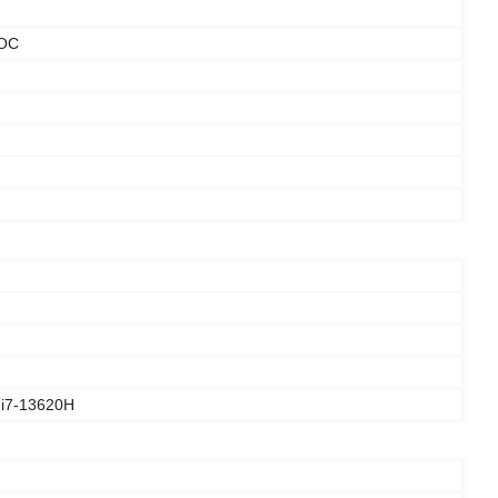
 ОС
e i7-13620H