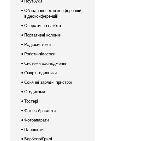
Ноутбуки
Обладнання для конференцій і
відеоконференцій
Оперативна пам'ять
Портативні колонки
Радіосистеми
Роботи-пілососи
Системи охолодження
Смарт-годинники
Сонячні зарядні пристрої
Стедиками
Тостері
Фітнес-браслети
Фотоапарати
Планшети
Барбекю/Грилі