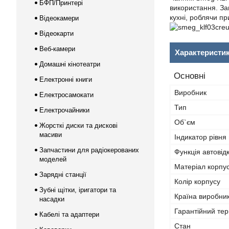
БФП/Принтері
використання. Зав
кухні, роблячи п
Відеокамери
Відеокарти
Веб-камери
Характеристи
Домашні кінотеатри
Основні
Електронні книги
Виробник
Електросамокати
Тип
Електрочайники
Об`єм
Жорсткі диски та дискові
масиви
Індикатор рівня
Запчастини для радіокерованих
Функція автові
моделей
Матеріал корпу
Зарядні станції
Колір корпусу
Зубні щітки, іригатори та
Країна виробни
насадки
Гарантійний тер
Кабелі та адаптери
Стан