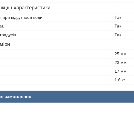
кції і характеристики
 при відсутності води
Так
ра
Так
градусів
Так
зміри
25 мм
23 мм
17 мм
1.6 кг
ля замовлення