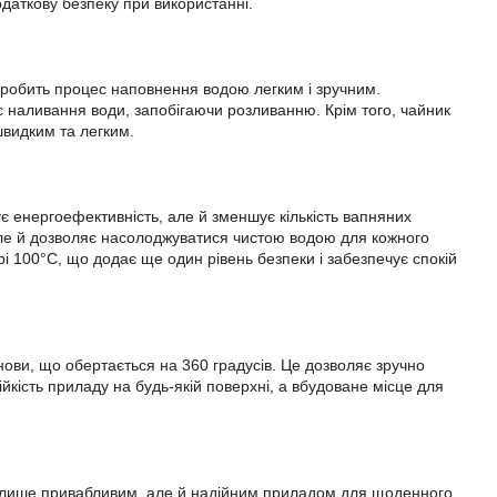
одаткову безпеку при використанні.
 робить процес наповнення водою легким і зручним.
 наливання води, запобігаючи розливанню. Крім того, чайник
видким та легким.
енергоефективність, але й зменшує кількість вапняних
але й дозволяє насолоджуватися чистою водою для кожного
100°C, що додає ще один рівень безпеки і забезпечує спокій
ови, що обертається на 360 градусів. Це дозволяє зручно
ійкість приладу на будь-якій поверхні, а вбудоване місце для
не лише привабливим, але й надійним приладом для щоденного