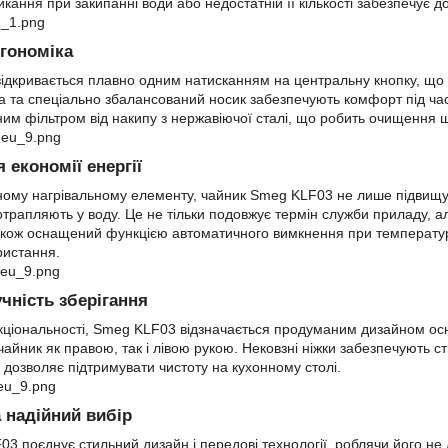
кання при закипанні води або недостатній її кількості забезпечує д
ргономіка
ідкривається плавно одним натисканням на центральну кнопку, що
а та спеціально збалансований носик забезпечують комфорт під час
м фільтром від накипу з нержавіючої сталі, що робить очищення ш
я економії енергії
ому нагрівальному елементу, чайник Smeg KLF03 не лише підвищує 
отрапляють у воду. Це не тільки подовжує термін служби приладу, 
кож оснащений функцією автоматичного вимкнення при температурі 
ристання.
учність зберігання
кціональності, Smeg KLF03 відзначається продуманим дизайном осн
айник як правою, так і лівою рукою. Нековзні ніжки забезпечують ст
 дозволяє підтримувати чистоту на кухонному столі.
 надійний вибір
3 поєднує стильний дизайн і передові технології, роблячи його 