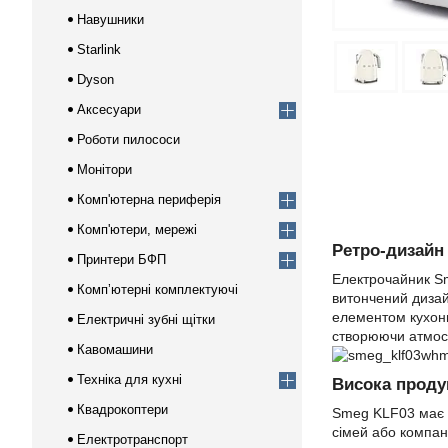
Навушники
Starlink
Dyson
Аксесуари
Роботи пилососи
Монітори
Комп'ютерна периферія
Комп'ютери, мережі
Ретро-дизайн 
Принтери БФП
Електрочайник Sm
Компʼютерні комплектуючі
витончений диза
елементом кухонно
Електричні зубні щітки
створюючи атмосф
Кавомашини
Техніка для кухні
Висока продук
Квадрокоптери
Smeg KLF03 має о
сімей або компані
Електротранспорт