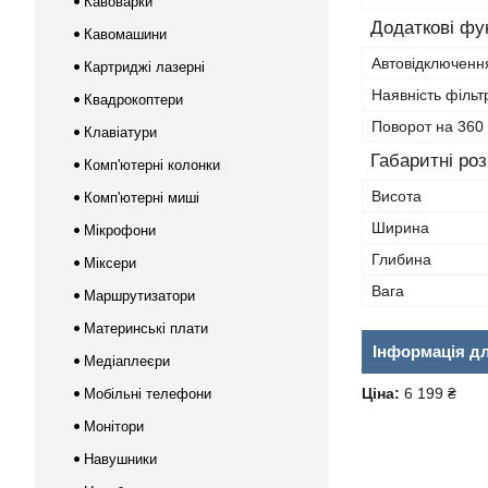
Кавоварки
Додаткові фун
Кавомашини
Автовідключення
Картриджі лазерні
Наявність фільт
Квадрокоптери
Поворот на 360 
Клавіатури
Габаритні ро
Комп'ютерні колонки
Висота
Комп'ютерні миші
Ширина
Мікрофони
Глибина
Міксери
Вага
Маршрутизатори
Материнські плати
Інформація д
Медіаплеєри
Ціна:
6 199 ₴
Мобільні телефони
Монітори
Навушники