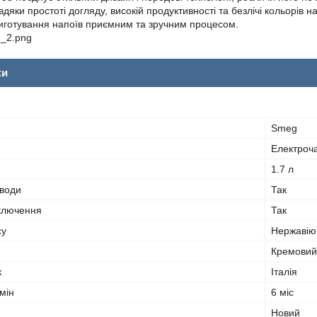
дяки простоті догляду, високій продуктивності та безлічі кольорів 
риготування напоїв приємним та зручним процесом.
ки
Smeg
Електроч
1.7 л
 води
Так
дключення
Так
су
Нержавію
Кремовий
к
Італія
мін
6 міс
Новий