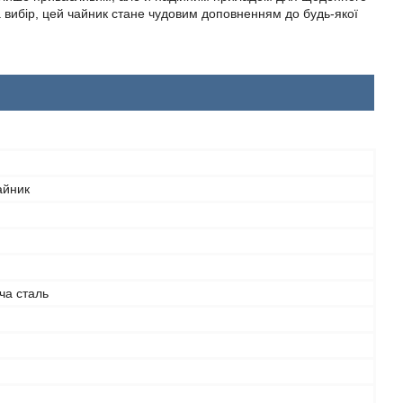
на вибір, цей чайник стане чудовим доповненням до будь-якої
айник
ча сталь