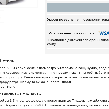
повернення това
У компанії підключені електронні пла
сайту.
і стиль
eg KLF03 привносить стиль ретро 50-х років на вашу кухню, поєдн
йн з хромованими елементами і глянцевим покриттям робить його 
го простору. Велика палітра кольорів, включаючи пастельні та яскра
еру ретро-шарму та сучасної елегантності.
тивність і місткість
б'єм 1.7 літра, що дозволяє приготувати до 7 чашок чаю або кави 
й. Завдяки потужності 2400 Вт, чайник забезпечує швидке закипання 