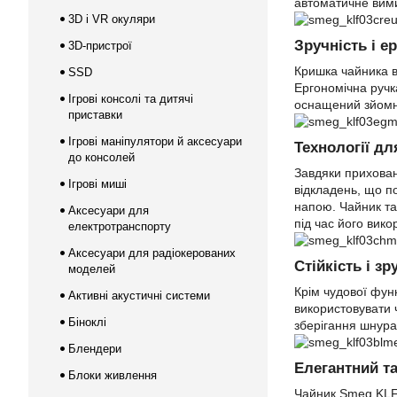
автоматичне вими
3D і VR окуляри
Зручність і е
3D-пристрої
Кришка чайника в
SSD
Ергономічна ручк
Ігрові консолі та дитячі
оснащений зйомни
приставки
Ігрові маніпулятори й аксесуари
Технології дл
до консолей
Завдяки прихован
Ігрові миші
відкладень, що п
напою. Чайник та
Аксесуари для
під час його вико
електротранспорту
Аксесуари для радіокерованих
Стійкість і зр
моделей
Крім чудової фун
Активні акустичні системи
використовувати ч
Біноклі
зберігання шнура
Блендери
Елегантний та
Блоки живлення
Чайник Smeg KLF0