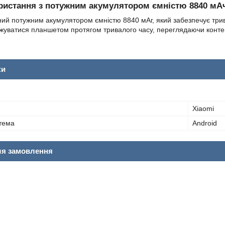
ристання з потужним акумулятором ємністю 8840 мА
ий потужним акумулятором ємністю 8840 мАг, який забезпечує трива
уватися планшетом протягом тривалого часу, переглядаючи контент
ки
Xiaomi
тема
Android
ля замовлення