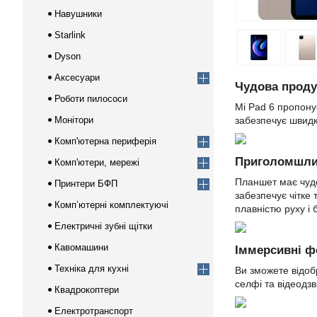
Навушники
Starlink
Dyson
Аксесуари
Чудова проду
Роботи пилососи
Mi Pad 6 пропону
Монітори
забезпечує швидк
Комп'ютерна периферія
Приголомшлив
Комп'ютери, мережі
Планшет має чудо
Принтери БФП
забезпечує чітке
Компʼютерні комплектуючі
плавністю руху і
Електричні зубні щітки
Кавомашини
Іммерсивні ф
Техніка для кухні
Ви зможете відоб
селфі та відеодзв
Квадрокоптери
Електротранспорт