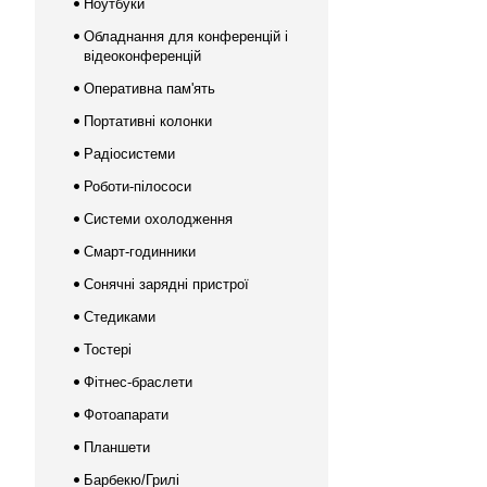
Ноутбуки
Обладнання для конференцій і
відеоконференцій
Оперативна пам'ять
Портативні колонки
Радіосистеми
Роботи-пілососи
Системи охолодження
Смарт-годинники
Сонячні зарядні пристрої
Стедиками
Тостері
Фітнес-браслети
Фотоапарати
Планшети
Барбекю/Грилі