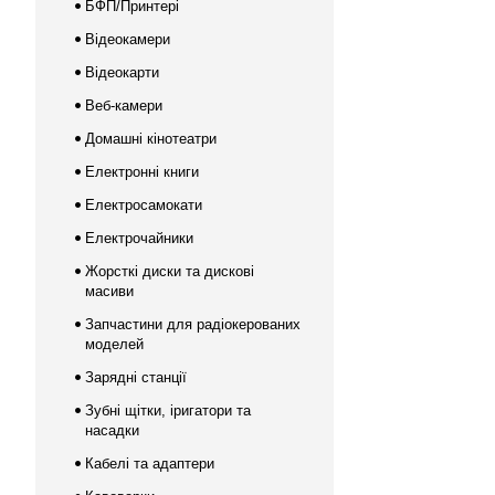
БФП/Принтері
Відеокамери
Відеокарти
Веб-камери
Домашні кінотеатри
Електронні книги
Електросамокати
Електрочайники
Жорсткі диски та дискові
масиви
Запчастини для радіокерованих
моделей
Зарядні станції
Зубні щітки, іригатори та
насадки
Кабелі та адаптери