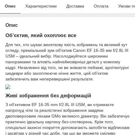
Опис
Характеристики
Доставка
Оплата
Умови п
Опис
Об'єктив, який охоплює все
Для тих, хто шукає виняткову якість зображень та великий кут
огляду, преміальний зум-об'єктив Canon EF 16-35 мм f/2.8L III
USM – ідеальний вибір. Насолоджуйтеся широкими
панорамами та вловіть найнеймовірніші деталі у кожному
кадрі. Незалежно від того, чи ви знімаєте пейзажі, архітектурні
шедеври або захоплююче нічне життя, цей об'єктив
забезпечить вам неперевершені результати.
Живі зображення без деформацій
З об'єктивом EF 16-35 mm f/2.8L III USM, ви отримаєте
напрочуд чіткі та реалістичні зображення завдяки
двоповерховим лінзам GMo великого діаметру. Він забезпечує
практично ідеальну картину без спотворень. Крім того,
спеціальні захисні покриття допомагають запобігти відблискам
і засвітам у різний час доби, так що ви зможете сміливо