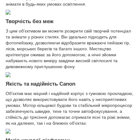
знімати в будь-яких умовах освітлення.
Творчість без меж
З цим об'єктивом ви можете розкрити свій творчий потенціал
та знімати у різних стилях. Він ідеально підходить для
фотопейзажу, дозволяючи відобразити вражаючі пейзажі гір,
лісів, морських берегів та багато іншого. Мистецтво
архітектури оживає за його допомогою, а нічні зйомки
набувають нового виміру завдяки високій світлосилі та
дивовижному приглушенню фону.
Якість та надійність Canon
Об'єктив має міцний і надійний корпус з гумовою прокладкою,
що дозволяє використовувати його навіть у несприятливих
умовах. Мотор кільцевої будови та стабільний мікропроцесор
забезпечують швидке, тихе та точне автофокусування, а
стійкість до трясіння допомагає отримати ясні та різкі знімки,
як на далеких, так і на ближніх об'єктах.