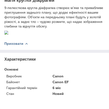
Магія круглої діафрагми
9-пелюсткова кругла діафрагма створює м'яке та привабливе
приглушення заднього плану, що додає ефектності вашим
фотографіям. Об'єкти на передньому плані будуть у золотій
різкості, а заднє тло – чудово розмите, що надає зображення
глибини та відчуття обсягу.
Приховати
Характеристики
Основні
Виробник
Canon
Байонет
Canon EF
Гарантійний термін
6 міс
Стан
Новий