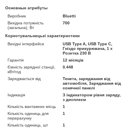
Основные атрибуты
Виробник
Bluetti
Вихідна потужність
700
(загальна), Вт
Користувальницькі характеристики
Вихідні інтерфейси
USB Type A, USB Type C,
Гніздо прикурювача, 1 x
Розетка 230 В
Гарантія
12 місяців
Ємність зарядної станції,
0.448
кВт/год
Заряджається від
Тенета, заряджання від
автомобіля, Заряджання від
сонячної панелі
Індикація
З індикатором рівня заряду,
з дисплеєм
Кількість вантажних місць
1
Кількість одиниць для
1
перерахунку
Кількість одиниць, шт
1