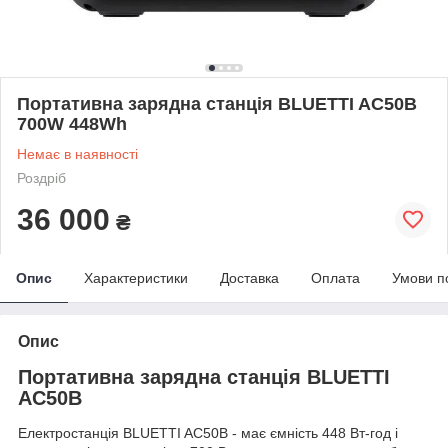
Портативна зарядна станція BLUETTI AC50B
700W 448Wh
Немає в наявності
Роздріб
36 000
₴
Опис
Характеристики
Доставка
Оплата
Умови п
Опис
Портативна зарядна станція BLUETTI
AC50B
Електростанція BLUETTI AC50B - має ємність 448 Вт-год і