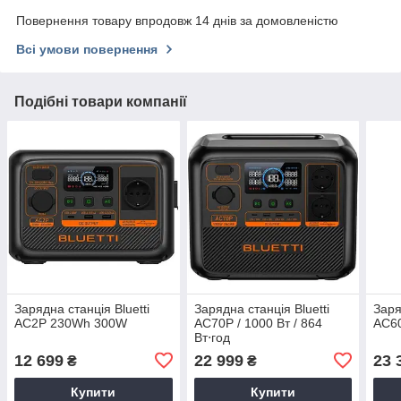
Повернення товару впродовж 14 днів за домовленістю
Всі умови повернення
Подібні товари компанії
Зарядна станція Bluetti
Зарядна станція Bluetti
Заря
AC2P 230Wh 300W
AC70P / 1000 Вт / 864
AC6
Вт⋅год
12 699
22 999
23 
₴
₴
Купити
Купити