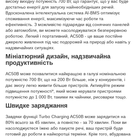
високу вихідну потужність 700 Вт, що гарантує, що у вас буде
достатньо енергії для запуску найнеобхідніших речей.
Вдосконалена інтелектуальна система AI-BMS оптимізує
споживання енергії, максимізуючи час роботи та
ефективність. З можливістю підзарядки від сонячних панелей
або автомобіля, ви можете насолоджуватися безперервною
роботою. Легкий і портативний, AC50B - це ваше постійне
джерело живлення під час подорожей на природі або навіть у
надзвичайних ситуаціях.
Мініатюрний дизайн, надзвичайна
продуктивність
AC50B може похвалитися найкращою в галузі номінальною
потужністю 700 Вт, що на 200 Вт більше, ніж у конкурентів, і
дає змогу легко живити більше пристроїв. Активуйте режим
підвищення потужності*, який може керувати пристроями
потужністю до 1 000 Вт, такими як чайники, рисоварки тощо.
Швидке заряджання
Завдяки функції Turbo Charging AC50B може зарядитися на
80% всього за 45 хвилин, а повністю - за 70 хвилин. Поки ви
насолоджуєтеся їжею або пакуєте речі, ваш пристрій буде
готовий до роботи в найкоротші терміни. Крім того, вбудована