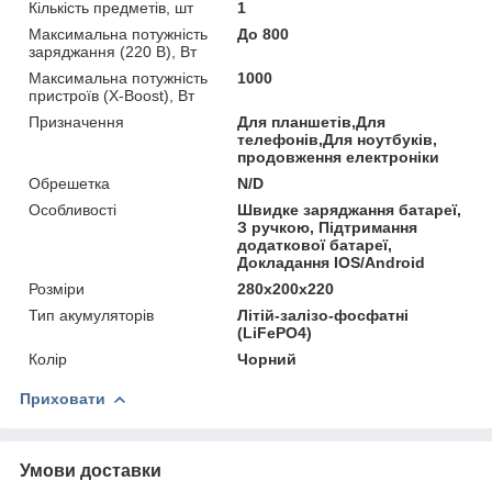
Кількість предметів, шт
1
Максимальна потужність
До 800
заряджання (220 В), Вт
Максимальна потужність
1000
пристроїв (X-Boost), Вт
Призначення
Для планшетів,Для
телефонів,Для ноутбуків,
продовження електроніки
Обрешетка
N/D
Особливості
Швидке заряджання батареї,
З ручкою, Підтримання
додаткової батареї,
Докладання IOS/Android
Розміри
280x200x220
Тип акумуляторів
Літій-залізо-фосфатні
(LiFePO4)
Колір
Чорний
Приховати
Умови доставки