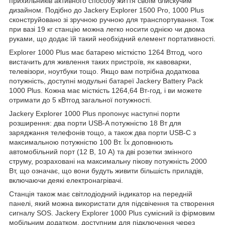
прихильників активного способу життя своїм блискучим
дизайном. Подібно до Jackery Explorer 1500 Pro, 1000 Plus
сконструйовано зі зручною ручною для транспортування. Тож
при вазі 19 кг станцію можна легко носити однією чи двома
руками, що додає їй такий необхідний елемент портативності.
Explorer 1000 Plus має батарею місткістю 1264 Втгод, чого
вистачить для живлення таких пристроїв, як кавоварки,
телевізори, ноутбуки тощо. Якщо вам потрібна додаткова
потужність, доступні модульні батареї Jackery Battery Pack
1000 Plus. Кожна має місткість 1264,64 Вт-год, і ви можете
отримати до 5 кВтгод загальної потужності.
Jackery Explorer 1000 Plus пропонує наступні порти
розширення: два порти USB-A потужністю 18 Вт для
заряджання телефонів тощо, а також два порти USB-C з
максимальною потужністю 100 Вт. Їх доповнюють
автомобільний порт (12 В, 10 А) та дві розетки змінного
струму, розраховані на максимальну пікову потужність 2000
Вт, що означає, що вони будуть живити більшість приладів,
включаючи деякі електронагрівачі.
Станція також має світлодіодний індикатор на передній
панелі, який можна використати для підсвічення та створення
сигналу SOS. Jackery Explorer 1000 Plus сумісний із фірмовим
мобільним додатком, доступним для підключення через