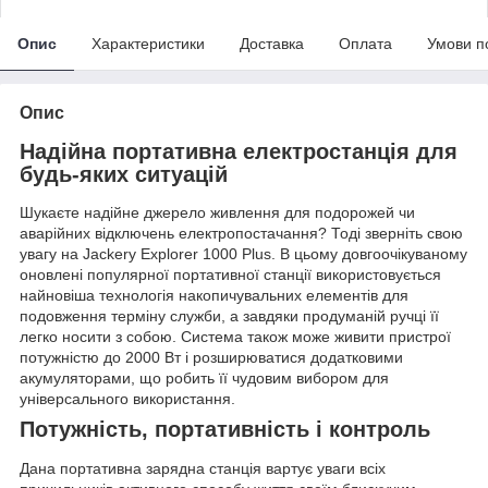
Опис
Характеристики
Доставка
Оплата
Умови п
Опис
Надійна портативна електростанція для
будь-яких ситуацій
Шукаєте надійне джерело живлення для подорожей чи
аварійних відключень електропостачання? Тоді зверніть свою
увагу на Jackery Explorer 1000 Plus. В цьому довгоочікуваному
оновлені популярної портативної станції використовується
найновіша технологія накопичувальних елементів для
подовження терміну служби, а завдяки продуманій ручці її
легко носити з собою. Система також може живити пристрої
потужністю до 2000 Вт і розширюватися додатковими
акумуляторами, що робить її чудовим вибором для
універсального використання.
Потужність, портативність і контроль
Дана портативна зарядна станція вартує уваги всіх