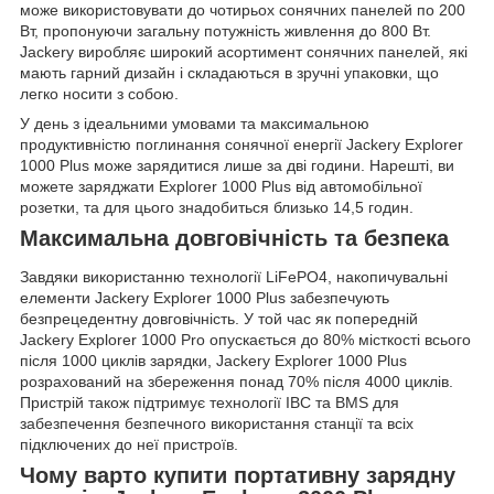
може використовувати до чотирьох сонячних панелей по 200
Вт, пропонуючи загальну потужність живлення до 800 Вт.
Jackery виробляє широкий асортимент сонячних панелей, які
мають гарний дизайн і складаються в зручні упаковки, що
легко носити з собою.
У день з ідеальними умовами та максимальною
продуктивністю поглинання сонячної енергії Jackery Explorer
1000 Plus може зарядитися лише за дві години. Нарешті, ви
можете заряджати Explorer 1000 Plus від автомобільної
розетки, та для цього знадобиться близько 14,5 годин.
Максимальна довговічність та безпека
Завдяки використанню технології LiFePO4, накопичувальні
елементи Jackery Explorer 1000 Plus забезпечують
безпрецедентну довговічність. У той час як попередній
Jackery Explorer 1000 Pro опускається до 80% місткості всього
після 1000 циклів зарядки, Jackery Explorer 1000 Plus
розрахований на збереження понад 70% після 4000 циклів.
Пристрій також підтримує технології IBC та BMS для
забезпечення безпечного використання станції та всіх
підключених до неї пристроїв.
Чому варто купити портативну зарядну