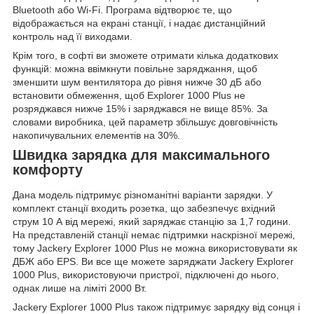
Bluetooth або Wi-Fi. Програма відтворює те, що
відображається на екрані станції, і надає дистанційний
контроль над її виходами.
Крім того, в софті ви зможете отримати кілька додаткових
функцій: можна ввімкнути повільне заряджання, щоб
зменшити шум вентилятора до рівня нижче 30 дБ або
встановити обмеження, щоб Explorer 1000 Plus не
розряджався нижче 15% і заряджався не вище 85%. За
словами виробника, цей параметр збільшує довговічність
накопичувальних елементів на 30%.
Швидка зарядка для максимального
комфорту
Дана модель підтримує різноманітні варіанти зарядки. У
комплект станції входить розетка, що забезпечує вхідний
струм 10 А від мережі, який заряджає станцію за 1,7 години.
На представленій станції немає підтримки наскрізної мережі,
тому Jackery Explorer 1000 Plus не можна використовувати як
ДБЖ або EPS. Ви все ще можете заряджати Jackery Explorer
1000 Plus, використовуючи пристрої, підключені до нього,
однак лише на ліміті 2000 Вт.
Jackery Explorer 1000 Plus також підтримує зарядку від сонця і