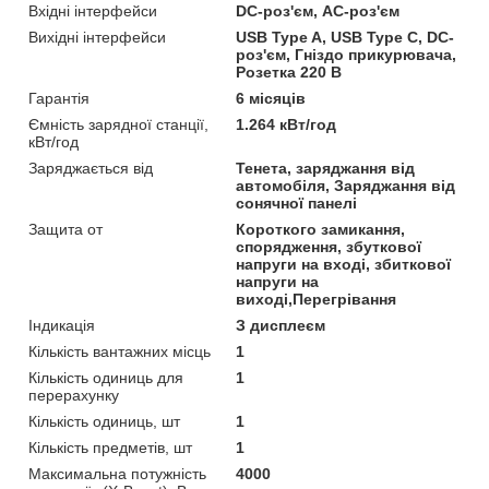
Вхідні інтерфейси
DC-роз'єм, AC-роз'єм
Вихідні інтерфейси
USB Type A, USB Type C, DC-
роз'єм, Гніздо прикурювача,
Розетка 220 В
Гарантія
6 місяців
Ємність зарядної станції,
1.264 кВт/год
кВт/год
Заряджається від
Тенета, заряджання від
автомобіля, Заряджання від
сонячної панелі
Защита от
Короткого замикання,
спорядження, збуткової
напруги на вході, збиткової
напруги на
виході,Перегрівання
Індикація
З дисплеєм
Кількість вантажних місць
1
Кількість одиниць для
1
перерахунку
Кількість одиниць, шт
1
Кількість предметів, шт
1
Максимальна потужність
4000