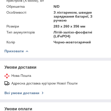
пристроїв (X-Boost), Вт
Обрешетка
N/D
Особливості
З ліхтариком, швидке
заряджання батареї, З
ручкою
Розміри
283 x 260 x 356 мм
Тип акумуляторів
Літій-залізо-фосфатні
(LiFePO4)
Колір
Чорно-жовтогарячий
Приховати
Умови доставки
Нова Пошта
Адресна доставка кур'єром Нової Пошти
Всі умови доставки
Умови оплати