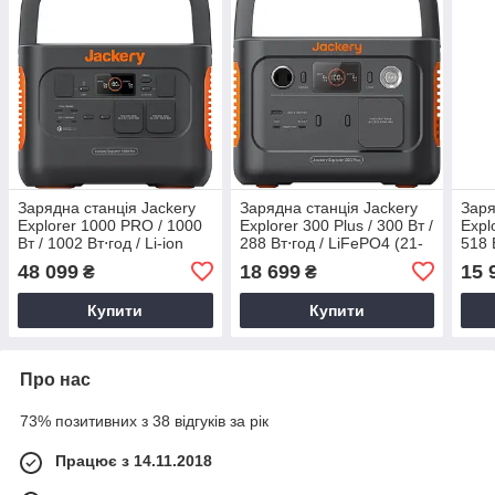
Зарядна станція Jackery
Зарядна станція Jackery
Заря
Explorer 1000 PRO / 1000
Explorer 300 Plus / 300 Вт /
Expl
Вт / 1002 Вт⋅год / Li-ion
288 Вт⋅год / LiFePO4 (21-
518 В
(Jackery Explorer 1000
0001-000010)
(PB9
48 099
18 699
15 
₴
₴
PRO)
Купити
Купити
Про нас
73% позитивних з 38 відгуків за рік
Працює з 14.11.2018