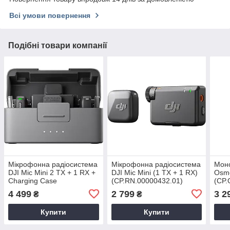
Всі умови повернення
Подібні товари компанії
Мікрофонна радіосистема
Мікрофонна радіосистема
Моно
DJI Mic Mini 2 TX + 1 RX +
DJI Mic Mini (1 TX + 1 RX)
Osmo
Charging Case
(CP.RN.00000432.01)
(CP.
(CP.RN.00000433.01)
4 499
2 799
3 2
₴
₴
Купити
Купити