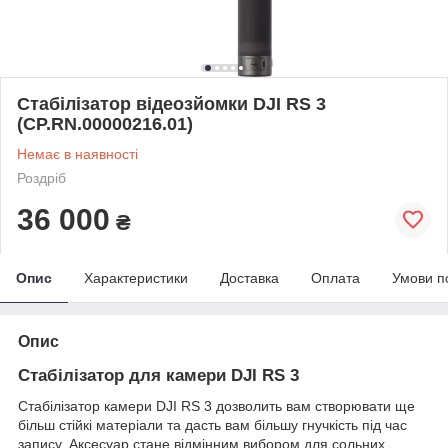
Стабілізатор відеозйомки DJI RS 3
(CP.RN.00000216.01)
Немає в наявності
Роздріб
36 000
₴
Опис
Характеристики
Доставка
Оплата
Умови п
Опис
Стабілізатор для камери DJI RS 3
Стабілізатор камери DJI RS 3 дозволить вам створювати ще
більш стійкі матеріали та дасть вам більшу гнучкість під час
запису. Аксесуар стане відмінним вибором для сольних