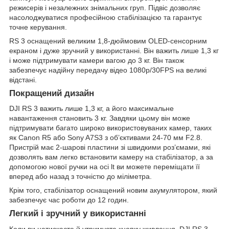
режисерів і незалежних знімальних груп. Підвіс дозволяє
насолоджуватися професійною стабілізацією та гарантує
точне керування.
RS 3 оснащений великим 1,8-дюймовим OLED-сенсорним
екраном і дуже зручний у використанні. Він важить лише 1,3 кг
і може підтримувати камери вагою до 3 кг. Він також
забезпечує надійну передачу відео 1080p/30FPS на великі
відстані.
Покращений дизайн
DJI RS 3 важить лише 1,3 кг, а його максимальне
навантаження становить 3 кг. Завдяки цьому він може
підтримувати багато широко використовуваних камер, таких
як Canon R5 або Sony A7S3 з об’єктивами 24-70 мм F2.8.
Пристрій має 2-шарові пластини зі швидкими роз’ємами, які
дозволять вам легко встановити камеру на стабілізатор, а за
допомогою нової ручки на осі lt ви можете переміщати її
вперед або назад з точністю до міліметра.
Крім того, стабілізатор оснащений новим акумулятором, який
забезпечує час роботи до 12 годин.
Легкий і зручний у використанні