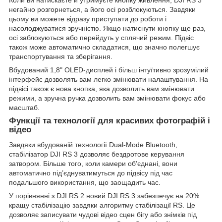
Коли ви натискаєте й утримуєте кнопку живлення, DJI RS 3
негайно розгорнеться, а його осі розблокуються. Завдяки
цьому ви можете відразу приступати до роботи і
насолоджуватися зручністю. Якщо натиснути кнопку ще раз,
осі заблокуються або перейдуть у сплячий режим. Підвіс
також може автоматично складатися, що значно полегшує
транспортування та зберігання.
Вбудований 1,8" OLED-дисплей і більш інтуїтивно зрозумілий
інтерфейс дозволять вам легко змінювати налаштування. На
підвісі також є нова кнопка, яка дозволить вам змінювати
режими, а зручна ручка дозволить вам змінювати фокус або
масштаб.
Функції та технології для красивих фотографій і
відео
Завдяки вбудованій технології Dual-Mode Bluetooth,
стабілізатор DJI RS 3 дозволяє бездротове керування
затвором. Більше того, коли камери об’єднані, вони
автоматично під’єднуватимуться до підвісу під час
подальшого використання, що заощадить час.
У порівнянні з DJI RS 2 новий DJI RS 3 забезпечує на 20%
кращу стабілізацію завдяки алгоритму стабілізації RS. Це
дозволяє записувати чудові відео сцен бігу або знімків під