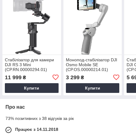
Стабілізатор для камери
Монопод-стабілізатор DJI
Стаб
DJI RS 3 Mini
Osmo Mobile SE
DJI 
(CP.RN.00000294.01)
(CP.OS.00000214.01)
(CP.
[128
11 999
3 299
5 6
₴
₴
Купити
Купити
Про нас
73% позитивних з 38 відгуків за рік
Працює з 14.11.2018