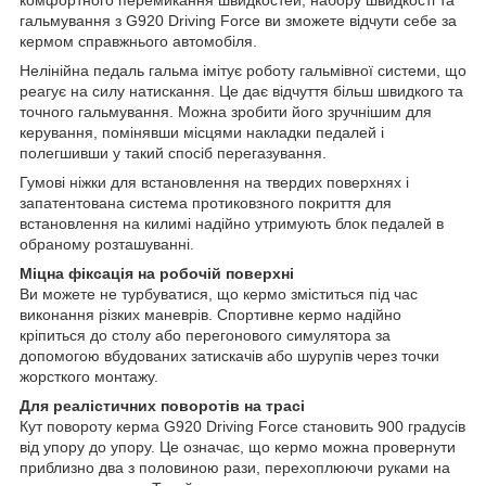
гальмування з G920 Driving Force ви зможете відчути себе за
кермом справжнього автомобіля.
Нелінійна педаль гальма імітує роботу гальмівної системи, що
реагує на силу натискання. Це дає відчуття більш швидкого та
точного гальмування. Можна зробити його зручнішим для
керування, помінявши місцями накладки педалей і
полегшивши у такий спосіб перегазування.
Гумові ніжки для встановлення на твердих поверхнях і
запатентована система протиковзного покриття для
встановлення на килимі надійно утримують блок педалей в
обраному розташуванні.
Міцна фіксація на робочій поверхні
Ви можете не турбуватися, що кермо зміститься під час
виконання різких маневрів. Спортивне кермо надійно
кріпиться до столу або перегонового симулятора за
допомогою вбудованих затискачів або шурупів через точки
жорсткого монтажу.
Для реалістичних поворотів на трасі
Кут повороту керма G920 Driving Force становить 900 градусів
від упору до упору. Це означає, що кермо можна провернути
приблизно два з половиною рази, перехоплюючи руками на