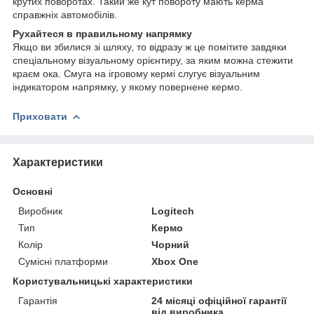
крутих поворотах. Такий же кут повороту мають керма
справжніх автомобілів.
Рухайтеся в правильному напрямку
Якщо ви збилися зі шляху, то відразу ж це помітите завдяки
спеціальному візуальному орієнтиру, за яким можна стежити
краєм ока. Смуга на ігровому кермі слугує візуальним
індикатором напрямку, у якому повернене кермо.
Приховати
Характеристики
Основні
Виробник
Logitech
Тип
Кермо
Колір
Чорний
Сумісні платформи
Xbox One
Користувальницькі характеристики
Гарантія
24 місяці офіційної гарантії
від виробника