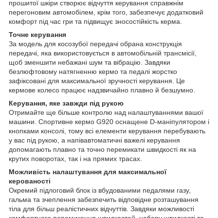
прошитої шкіри створює відчуття керування справжнім
перегоновим автомобілем, крім того, забезпечує додатковий
комфорт під час гри та підвищує зносостійкість керма.
Точне керування
За модель для косозубої передачі обрана конструкція
передачі, яка використовується в автомобільній трансмісії,
щоб зменшити небажані шум та вібрацію. Завдяки
безлюфтовому натягненню кермо та педалі жорстко
зафіксовані для максимальної зручності керування. Це
кермове колесо працює надзвичайно плавно й безшумно.
Керування, яке завжди під рукою
Отримайте ще більше контролю над налаштуваннями вашої
машини. Спортивне кермо G920 оснащене D-маніпулятором і
кнопками консолі, тому всі елементи керування перебувають
у вас під рукою, а напівавтоматичні важелі керування
допомагають плавно та точно перемикати швидкості як на
крутих поворотах, так і на прямих трасах.
Можливість налаштування для максимальної
керованості
Окремий підлоговий блок із вбудованими педалями газу,
гальма та зчеплення забезпечить відповідне розташування
тіла для більш реалістичних відчуттів. Завдяки можливості
комфортного перемикання швидкостей, набору швидкості та