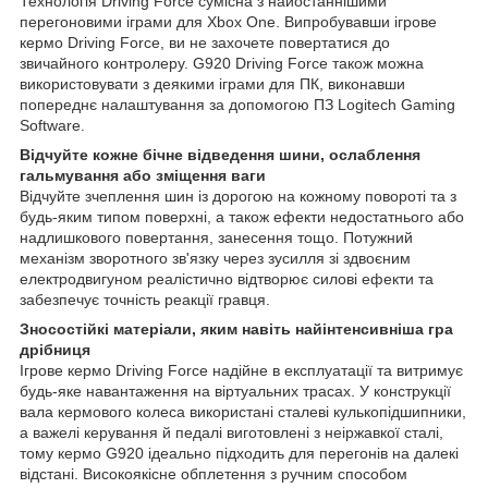
Технологія Driving Force сумісна з найостаннішими
перегоновими іграми для Xbox One. Випробувавши ігрове
кермо Driving Force, ви не захочете повертатися до
звичайного контролеру. G920 Driving Force також можна
використовувати з деякими іграми для ПК, виконавши
попереднє налаштування за допомогою ПЗ Logitech Gaming
Software.
Відчуйте кожне бічне відведення шини, ослаблення
гальмування або зміщення ваги
Відчуйте зчеплення шин із дорогою на кожному повороті та з
будь-яким типом поверхні, а також ефекти недостатнього або
надлишкового повертання, занесення тощо. Потужний
механізм зворотного зв'язку через зусилля зі здвоєним
електродвигуном реалістично відтворює силові ефекти та
забезпечує точність реакції гравця.
Зносостійкі матеріали, яким навіть найінтенсивніша гра
дрібниця
Ігрове кермо Driving Force надійне в експлуатації та витримує
будь-яке навантаження на віртуальних трасах. У конструкції
вала кермового колеса використані сталеві кулькопідшипники,
а важелі керування й педалі виготовлені з неіржавкої сталі,
тому кермо G920 ідеально підходить для перегонів на далекі
відстані. Високоякісне обплетення з ручним способом