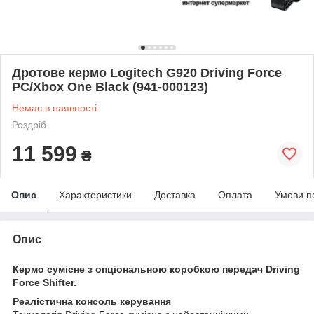
Дротове кepмo Logitech G920 Driving Force
PC/Xbox One Black (941-000123)
Немає в наявності
Роздріб
11 599
₴
Опис
Характеристики
Доставка
Оплата
Умови п
Опис
Кермо сумісне з опціональною коробкою передач
Driving
Force Shifter
.
Реалістична консоль керування