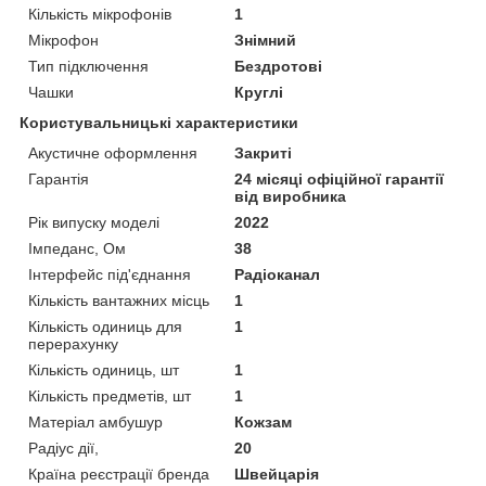
Кількість мікрофонів
1
Мікрофон
Знімний
Тип підключення
Бездротові
Чашки
Круглі
Користувальницькі характеристики
Акустичне оформлення
Закриті
Гарантія
24 місяці офіційної гарантії
від виробника
Рік випуску моделі
2022
Імпеданс, Ом
38
Інтерфейс під'єднання
Радіоканал
Кількість вантажних місць
1
Кількість одиниць для
1
перерахунку
Кількість одиниць, шт
1
Кількість предметів, шт
1
Матеріал амбушур
Кожзам
Радіус дії,
20
Країна реєстрації бренда
Швейцарія