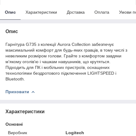
Опис
Характеристики
Доставка
Оплата
Умови п
Опис
Гарнітура G735 з колекції Aurora Collection забезпечує
максимальний комфорт для будь-яких гравців, в тому числі з
невеликим розміром голови. Грайте з комфортом завдяки
м'якому оголів'ю і чашкам навушників, що крутяться.
Підходить для ПК і мобільних пристроїв, оснащених
технологіями бездротового підключення LIGHTSPEED і
Bluetooth.
Приховати
Характеристики
Основні
Виробник
Logitech