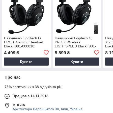
Навушники Logitech G
Навушники Logitech G
Наву
PRO X Gaming Headset
PRO X Wireless
X 2 
Black (981-000818)
LIGHTSPEED Black (981-
Blac
000907)
4 499
5 899
8 1
₴
₴
Купити
Купити
Про нас
73% позитивних з 38 відгуків за рік
Працює з 14.11.2018
м. Київ
Архітектора Вербицького 30, Київ, Україна