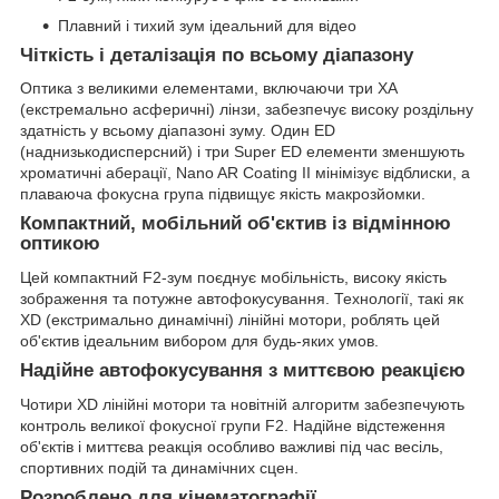
Плавний і тихий зум ідеальний для відео
Чіткість і деталізація по всьому діапазону
Оптика з великими елементами, включаючи три XA
(екстремально асферичні) лінзи, забезпечує високу роздільну
здатність у всьому діапазоні зуму. Один ED
(наднизькодисперсний) і три Super ED елементи зменшують
хроматичні аберації, Nano AR Coating II мінімізує відблиски, а
плаваюча фокусна група підвищує якість макрозйомки.
Компактний, мобільний об'єктив із відмінною
оптикою
Цей компактний F2-зум поєднує мобільність, високу якість
зображення та потужне автофокусування. Технології, такі як
XD (екстримально динамічні) лінійні мотори, роблять цей
об'єктив ідеальним вибором для будь-яких умов.
Надійне автофокусування з миттєвою реакцією
Чотири XD лінійні мотори та новітній алгоритм забезпечують
контроль великої фокусної групи F2. Надійне відстеження
об'єктів і миттєва реакція особливо важливі під час весіль,
спортивних подій та динамічних сцен.
Розроблено для кінематографії