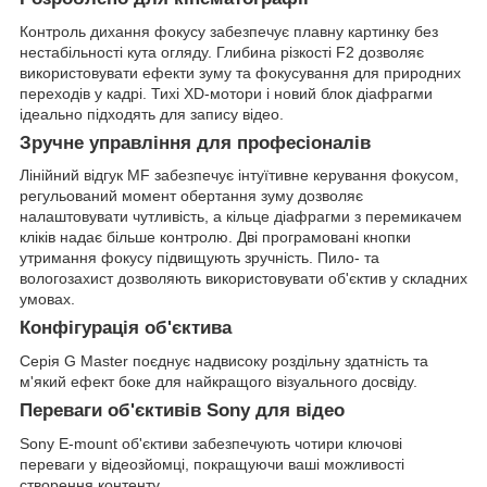
Контроль дихання фокусу забезпечує плавну картинку без
нестабільності кута огляду. Глибина різкості F2 дозволяє
використовувати ефекти зуму та фокусування для природних
переходів у кадрі. Тихі XD-мотори і новий блок діафрагми
ідеально підходять для запису відео.
Зручне управління для професіоналів
Лінійний відгук MF забезпечує інтуїтивне керування фокусом,
регульований момент обертання зуму дозволяє
налаштовувати чутливість, а кільце діафрагми з перемикачем
кліків надає більше контролю. Дві програмовані кнопки
утримання фокусу підвищують зручність. Пило- та
вологозахист дозволяють використовувати об'єктив у складних
умовах.
Конфігурація об'єктива
Серія G Master поєднує надвисоку роздільну здатність та
м'який ефект боке для найкращого візуального досвіду.
Переваги об'єктивів Sony для відео
Sony E-mount об'єктиви забезпечують чотири ключові
переваги у відеозйомці, покращуючи ваші можливості
створення контенту.