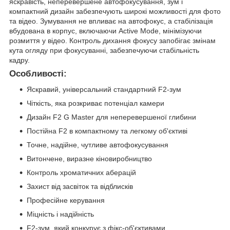
яскравість, неперевершене автофокусування, зум і
компактний дизайн забезпечують широкі можливості для фото
та відео. Зумування не впливає на автофокус, а стабілізація
вбудована в корпус, включаючи Active Mode, мінімізуючи
розмиття у відео. Контроль дихання фокусу запобігає змінам
кута огляду при фокусуванні, забезпечуючи стабільність
кадру.
Особливості:
Яскравий, універсальний стандартний F2-зум
Чіткість, яка розкриває потенціал камери
Дизайн F2 G Master для неперевершеної глибини
Постійна F2 в компактному та легкому об'єктиві
Точне, надійне, чутливе автофокусування
Витончене, виразне кіновиробництво
Контроль хроматичних аберацій
Захист від засвіток та відблисків
Професійне керування
Міцність і надійність
F2-зум, який конкурує з фікс-об'єктивами