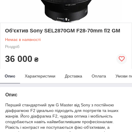
Об'єктив Sony SEL2870GM F28-70mm f/2 GM
Немає в наявності
Роздріб
36 000
₴
Опис
Характеристики
Доставка
Оплата
Умови п
Опис
Перший стандартний зум G Master від Sony з постійною
діафрагмою F2 ідеально підходить для портретів та інших
жанрів. Його діафрагма F2, чудова оптика і мобільність
сподобаються навіть найвибагливішим професіоналам.
Різкість і контраст не поступаються фікс-об'єктивам, а