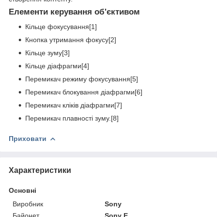
Елементи керування об'єктивом
Кільце фокусування[1]
Кнопка утримання фокусу[2]
Кільце зуму[3]
Кільце діафрагми[4]
Перемикач режиму фокусування[5]
Перемикач блокування діафрагми[6]
Перемикач кліків діафрагми[7]
Перемикач плавності зуму.[8]
Приховати
Характеристики
Основні
Виробник
Sony
Байонет
Sony E