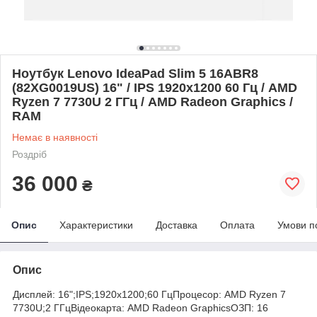
Ноутбук Lenovo IdeaPad Slim 5 16ABR8
(82XG0019US) 16" / IPS 1920x1200 60 Гц / AMD
Ryzen 7 7730U 2 ГГц / AMD Radeon Graphics /
RAM
Немає в наявності
Роздріб
36 000
₴
Опис
Характеристики
Доставка
Оплата
Умови п
Опис
Дисплей: 16";IPS;1920x1200;60 ГцПроцесор: AMD Ryzen 7
7730U;2 ГГцВідеокарта: AMD Radeon GraphicsОЗП: 16