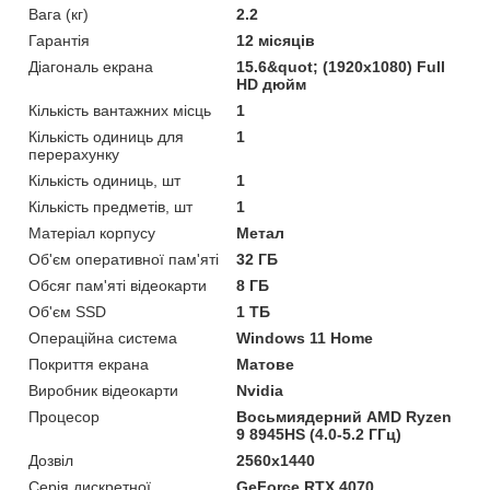
Вага (кг)
2.2
Гарантія
12 місяців
Діагональ екрана
15.6&quot; (1920x1080) Full
HD дюйм
Кількість вантажних місць
1
Кількість одиниць для
1
перерахунку
Кількість одиниць, шт
1
Кількість предметів, шт
1
Матеріал корпусу
Метал
Об'єм оперативної пам'яті
32 ГБ
Обсяг пам'яті відеокарти
8 ГБ
Об'єм SSD
1 ТБ
Операційна система
Windows 11 Home
Покриття екрана
Матове
Виробник відеокарти
Nvidia
Процесор
Восьмиядерний AMD Ryzen
9 8945HS (4.0-5.2 ГГц)
Дозвіл
2560x1440
Серія дискретної
GeForce RTX 4070