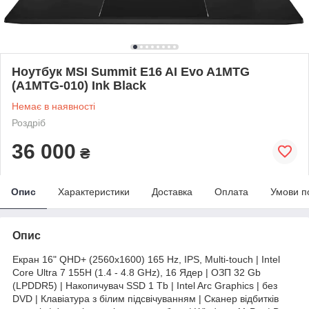
Ноутбук MSI Summit E16 AI Evo A1MTG
(A1MTG-010) Ink Black
Немає в наявності
Роздріб
36 000
₴
Опис
Характеристики
Доставка
Оплата
Умови п
Опис
Екран 16" QHD+ (2560x1600) 165 Hz, IPS, Multi-touch | Intel
Core Ultra 7 155H (1.4 - 4.8 GHz), 16 Ядер | ОЗП 32 Gb
(LPDDR5) | Накопичувач SSD 1 Tb | Intel Arc Graphics | без
DVD | Клавіатура з білим підсвічуванням | Сканер відбитків