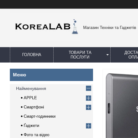
Магазин Техніки та Гаджетів
ТОВАРИ ТА
ДОСТА
ГОЛОВНА
ПОСЛУГИ
ОПЛ
Найменування
APPLE
Смартфоні
Смарт-годинники
Ґаджети
Фото та відео