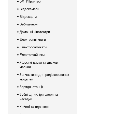
БФП/Принтері
Відеокамери
Відеокарти
Веб-камери
Домашні кінотеатри
Електронні книги
Електросамокати
Електрочайники
Жорсткі диски та дискові
масиви
Запчастини для радіокерованих
моделей
Зарядні станції
Зубні щітки, іригатори та
насадки
Кабелі та адаптери