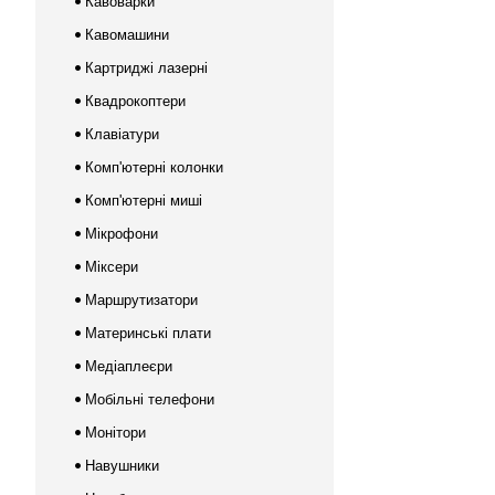
Кавоварки
Кавомашини
Картриджі лазерні
Квадрокоптери
Клавіатури
Комп'ютерні колонки
Комп'ютерні миші
Мікрофони
Міксери
Маршрутизатори
Материнські плати
Медіаплеєри
Мобільні телефони
Монітори
Навушники