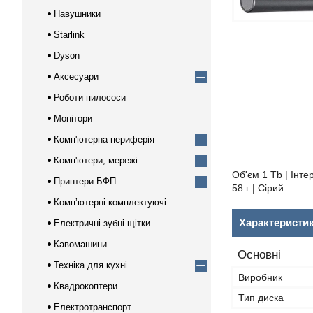
Навушники
Starlink
Dyson
Аксесуари
Роботи пилососи
Монітори
Комп'ютерна периферія
Комп'ютери, мережі
Об'єм 1 Tb | Інте
Принтери БФП
58 г | Сірий
Компʼютерні комплектуючі
Характеристи
Електричні зубні щітки
Кавомашини
Основні
Техніка для кухні
Виробник
Квадрокоптери
Тип диска
Електротранспорт