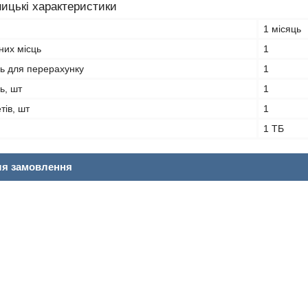
ицькі характеристики
1 місяць
них місць
1
ць для перерахунку
1
ь, шт
1
тів, шт
1
1 ТБ
ля замовлення