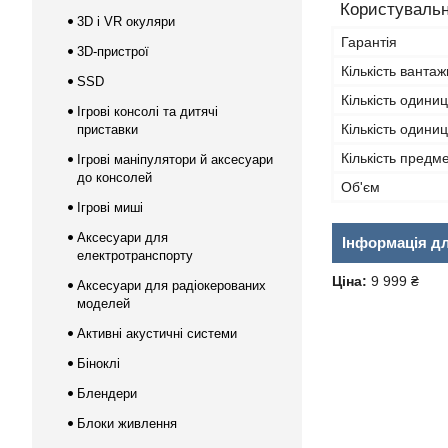
Користувальн
3D і VR окуляри
Гарантія
3D-пристрої
Кількість вантаж
SSD
Кількість одини
Ігрові консолі та дитячі
Кількість одиниц
приставки
Кількість предме
Ігрові маніпулятори й аксесуари
до консолей
Об'єм
Ігрові миші
Аксесуари для
Інформація д
електротранспорту
Ціна:
9 999 ₴
Аксесуари для радіокерованих
моделей
Активні акустичні системи
Біноклі
Блендери
Блоки живлення