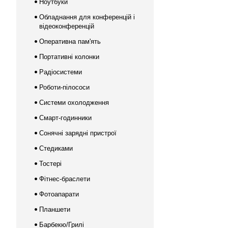
Ноутбуки
Обладнання для конференцій і
відеоконференцій
Оперативна пам'ять
Портативні колонки
Радіосистеми
Роботи-пілососи
Системи охолодження
Смарт-годинники
Сонячні зарядні пристрої
Стедиками
Тостері
Фітнес-браслети
Фотоапарати
Планшети
Барбекю/Грилі