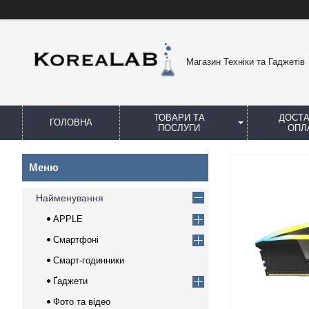
Магазин Техніки та Гаджетів
ТОВАРИ ТА
ДОСТА
ГОЛОВНА
ПОСЛУГИ
ОПЛ
Найменування
APPLE
Смартфоні
Смарт-годинники
Ґаджети
Фото та відео