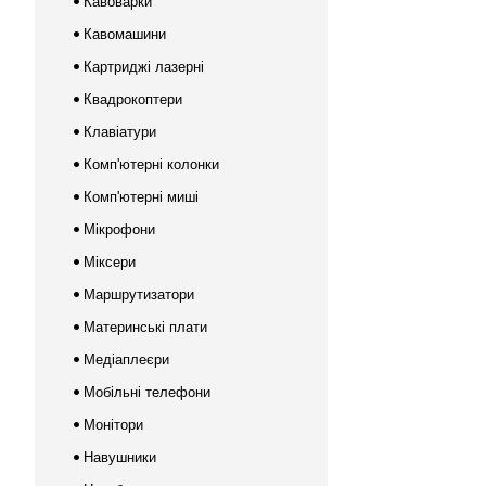
Кавоварки
Кавомашини
Картриджі лазерні
Квадрокоптери
Клавіатури
Комп'ютерні колонки
Комп'ютерні миші
Мікрофони
Міксери
Маршрутизатори
Материнські плати
Медіаплеєри
Мобільні телефони
Монітори
Навушники