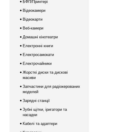
БФП/Принтері
Відеокамери
Відеокарти
Веб-камери
Домашні кінотеатри
Електронні книги
Електросамокати
Електрочайники
Жорсткі диски та дискові
масиви
Запчастини для радіокерованих
моделей
Зарядні станції
Зубні щітки, іригатори та
насадки
Кабелі та адаптери