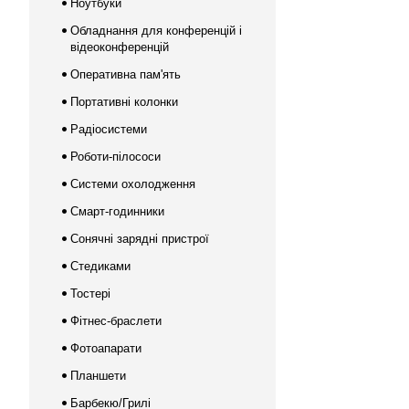
Ноутбуки
Обладнання для конференцій і
відеоконференцій
Оперативна пам'ять
Портативні колонки
Радіосистеми
Роботи-пілососи
Системи охолодження
Смарт-годинники
Сонячні зарядні пристрої
Стедиками
Тостері
Фітнес-браслети
Фотоапарати
Планшети
Барбекю/Грилі