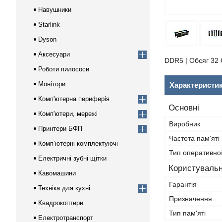
Навушники
Starlink
Dyson
Аксесуари
DDR5 | Обсяг 32 G
Роботи пилососи
Монітори
Характеристи
Комп'ютерна периферія
Основні
Комп'ютери, мережі
Виробник
Принтери БФП
Частота пам'яті
Компʼютерні комплектуючі
Тип оперативної
Електричні зубні щітки
Користувальн
Кавомашини
Гарантія
Техніка для кухні
Призначення
Квадрокоптери
Тип пам'яті
Електротранспорт