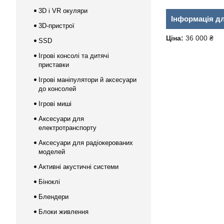
3D і VR окуляри
Інформація д
3D-пристрої
Ціна:
36 000 ₴
SSD
Ігрові консолі та дитячі
приставки
Ігрові маніпулятори й аксесуари
до консолей
Ігрові миші
Аксесуари для
електротранспорту
Аксесуари для радіокерованих
моделей
Активні акустичні системи
Біноклі
Блендери
Блоки живлення