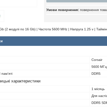
повернення това
b (2 модулі по 16 Gb) | Частота 5600 MHz | Напруга 1.25 v | Таймі
ки
Corsair
5600 МГц
 пам'яті
DDR5
ицькі характеристики
1 місяць
Для насті
DDR5 SD