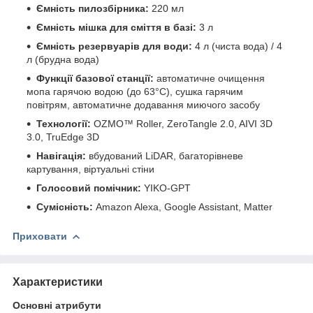
Ємність пилозбірника:
220 мл
Ємність мішка для сміття в базі:
3 л
Ємність резервуарів для води:
4 л (чиста вода) / 4
л (брудна вода)
Функції базової станції:
автоматичне очищення
мопа гарячою водою (до 63°C), сушка гарячим
повітрям, автоматичне додавання миючого засобу
Технології:
OZMO™ Roller, ZeroTangle 2.0, AIVI 3D
3.0, TruEdge 3D
Навігація:
вбудований LiDAR, багаторівневе
картування, віртуальні стіни
Голосовий помічник:
YIKO-GPT
Сумісність:
Amazon Alexa, Google Assistant, Matter
Приховати
Характеристики
Основні атрибути