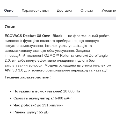
Опис
Характеристики
Доставка
Оплата
Умови п
Опис
ECOVACS Deebot X8 Omni Black
— це флагманський робот-
пилосос із функцією вологого прибирання, що поєднує
потужне всмоктування, інтелектуальну навігацію та
автоматизовану станцію обслуговування. Завдяки
інноваційній технології OZMO™ Roller та системі ZeroTangle
2.0, він забезпечує ефективне очищення підлоги без
заплутування волосся. Модель оснащена штучним інтелектом
AIVI 3D 3.0 для точного розпізнавання перешкод та навігації.
Технічні характеристики:
Потужність всмоктування:
18 000 Па
Ємність акумулятора:
6400 мА·г
Час роботи:
до 291 хвилини
Рівень шуму:
65 дБ