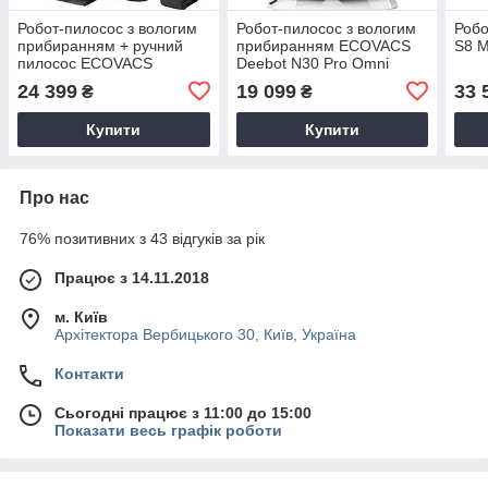
Робот-пилосос з вологим
Робот-пилосос з вологим
Робо
прибиранням + ручний
прибиранням ECOVACS
S8 M
пилосос ECOVACS
Deebot N30 Pro Omni
DEEBOT OZMO X2
White (YDLX11-1 White)
24 399
19 099
33 
₴
₴
COMBO
Купити
Купити
Про нас
76% позитивних з 43 відгуків за рік
Працює з 14.11.2018
м. Київ
Архітектора Вербицького 30, Київ, Україна
Контакти
Сьогодні працює з 11:00 до 15:00
Показати весь графік роботи