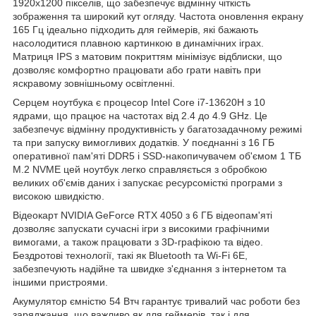
1920x1200 пікселів, що забезпечує відмінну чіткість
зображення та широкий кут огляду. Частота оновлення екрану
165 Гц ідеально підходить для геймерів, які бажають
насолодитися плавною картинкою в динамічних іграх.
Матриця IPS з матовим покриттям мінімізує відблиски, що
дозволяє комфортно працювати або грати навіть при
яскравому зовнішньому освітленні.
Серцем ноутбука є процесор Intel Core i7-13620H з 10
ядрами, що працює на частотах від 2.4 до 4.9 GHz. Це
забезпечує відмінну продуктивність у багатозадачному режимі
та при запуску вимогливих додатків. У поєднанні з 16 ГБ
оперативної пам'яті DDR5 і SSD-накопичувачем об'ємом 1 ТБ
M.2 NVME цей ноутбук легко справляється з обробкою
великих об'ємів даних і запускає ресурсомісткі програми з
високою швидкістю.
Відеокарт NVIDIA GeForce RTX 4050 з 6 ГБ відеопам'яті
дозволяє запускати сучасні ігри з високими графічними
вимогами, а також працювати з 3D-графікою та відео.
Бездротові технології, такі як Bluetooth та Wi-Fi 6E,
забезпечують надійне та швидке з'єднання з інтернетом та
іншими пристроями.
Акумулятор ємністю 54 Втч гарантує тривалий час роботи без
заряджання, що важливо як для геймерів, так і для