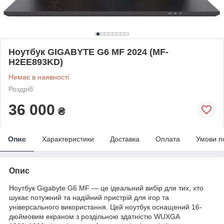
Ноутбук GIGABYTE G6 MF 2024 (MF-
H2EE893KD)
Немає в наявності
Роздріб
36 000
₴
Опис
Характеристики
Доставка
Оплата
Умови п
Опис
Ноутбук Gigabyte G6 MF — це ідеальний вибір для тих, хто
шукає потужний та надійний пристрій для ігор та
універсального використання. Цей ноутбук оснащений 16-
дюймовим екраном з роздільною здатністю WUXGA