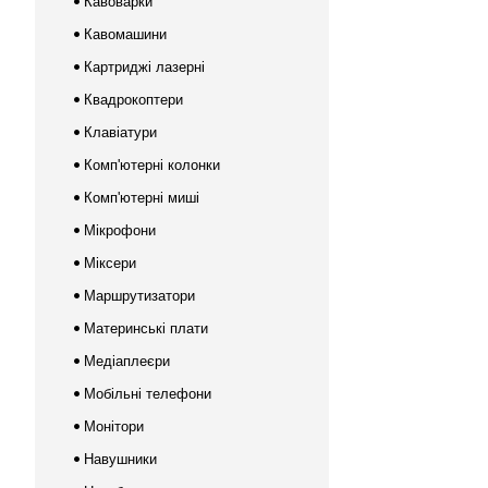
Кавоварки
Кавомашини
Картриджі лазерні
Квадрокоптери
Клавіатури
Комп'ютерні колонки
Комп'ютерні миші
Мікрофони
Міксери
Маршрутизатори
Материнські плати
Медіаплеєри
Мобільні телефони
Монітори
Навушники