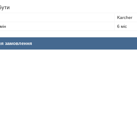
бути
Karcher
мін
6 міс
ля замовлення