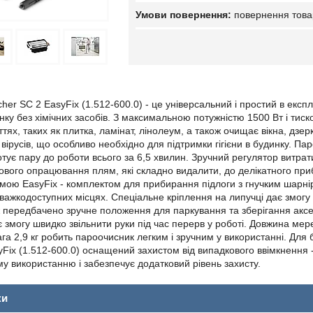
повернення това
er SC 2 EasyFix (1.512-600.0) - це універсальний і простий в експл
нку без хімічних засобів. З максимальною потужністю 1500 Вт і тис
тях, таких як плитка, ламінат, лінолеум, а також очищає вікна, дзе
і вірусів, що особливо необхідно для підтримки гігієни в будинку. 
готує пару до роботи всього за 6,5 хвилин. Зручний регулятор витра
чкового опрацювання плям, які складно видалити, до делікатного при
ою EasyFix - комплектом для прибирання підлоги з гнучким шарні
 важкодоступних місцях. Спеціальне кріплення на липучці дає змогу
 передбачено зручне положення для паркування та зберігання аксес
 змогу швидко звільнити руки під час перерв у роботі. Довжина ме
а 2,9 кг робить пароочисник легким і зручним у використанні. Для 
yFix (1.512-600.0) оснащений захистом від випадкового ввімкнення 
у використанню і забезпечує додатковий рівень захисту.
ки