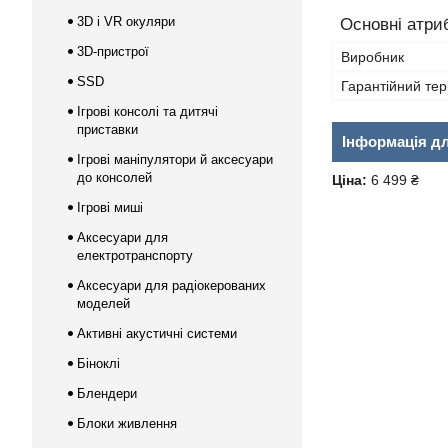
3D і VR окуляри
Основні атри
3D-пристрої
Виробник
SSD
Гарантійний тер
Ігрові консолі та дитячі
приставки
Інформація д
Ігрові маніпулятори й аксесуари
до консолей
Ціна:
6 499 ₴
Ігрові миші
Аксесуари для
електротранспорту
Аксесуари для радіокерованих
моделей
Активні акустичні системи
Біноклі
Блендери
Блоки живлення