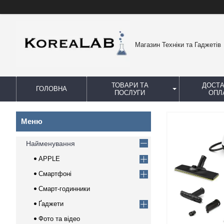
Магазин Техніки та Гаджетів
ТОВАРИ ТА
ДОСТА
ГОЛОВНА
ПОСЛУГИ
ОПЛ
Найменування
APPLE
Смартфоні
Смарт-годинники
Ґаджети
Фото та відео