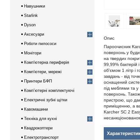
Навушники
Starlink
Dyson
Аксесуари
Опис
Роботи пилососи
Пароочисник Karch
поверхонь у буди
Монітори
на твердих покрит
Комп'ютерна периферія
99,99% бактерій 
об'ємом 1 літр і 
Комп'ютери, мережі
завдань - від то
Принтери БФП
оснащений систем
під меблями та у
Компʼютерні комплектуючі
поверхонь. Також
Електричні зубні щітки
пристрою, що дає
приміщенню, а ваг
Кавомашини
Karcher SC 2 Eas
несанкціонованом
Техніка для кухні
Квадрокоптери
Характеристи
Електротранспорт