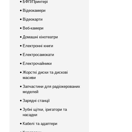
БФП/Принтері
Відеокамери
Відеокарти
Веб-камери
Домашні кінотеатри
Електронні книги
Електросамокати
Електрочайники
Жорсткі диски та дискові
масиви
Запчастини для радіокерованих
моделей
Зарядні станції
Зубні щітки, іригатори та
насадки
Кабелі та адаптери