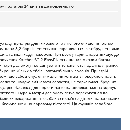
ру протягом 14 днів
за домовленістю
уатації пристрій для глибокого та якісного очищення різних
ком пари 3,2 бар він ефективно справляється із забрудненнями
ркала та інші гладкі поверхні. При цьому гаряча пара знищує до
Пароочисник Karcher SC 2 EasyFix оснащений містким баком
ти пари дає змогу налаштувати інтенсивність подачі для різних
бирання м'яких меблів і автомобільних салонів. Пристрій
ром, що забезпечує оптимальний контакт з поверхнею навіть
 легко та швидко змінювати серветки, не торкаючись брудних
уарів. Насадка для підлоги легко встановлюється на корпус
режевого шнура 4 метри дає змогу легко пересуватися по
безпеки використання, особливо в сім'ях з дітьми, пароочисник
- блокуванням на паровому пістолеті. Ця функція запобігає