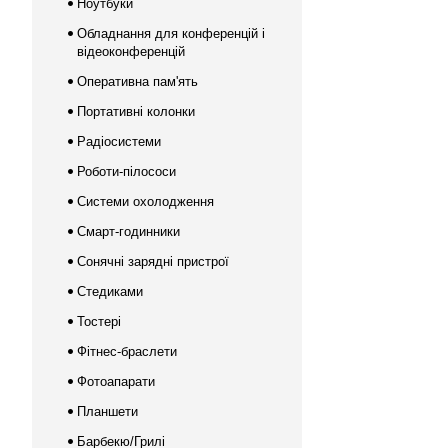
Ноутбуки
Обладнання для конференцій і
відеоконференцій
Оперативна пам'ять
Портативні колонки
Радіосистеми
Роботи-пілососи
Системи охолодження
Смарт-годинники
Сонячні зарядні пристрої
Стедиками
Тостері
Фітнес-браслети
Фотоапарати
Планшети
Барбекю/Грилі