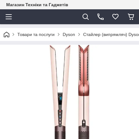
Магазин Техніки та Гаджетів
Товари та послуги
Dyson
Стайлер (випрямляч) Dyson 