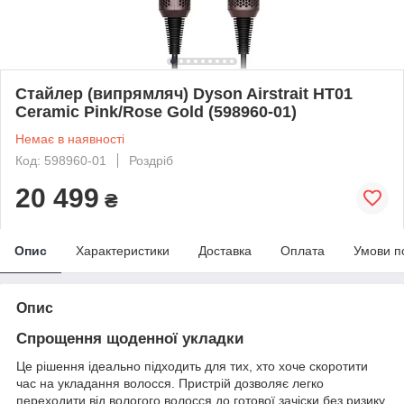
Стайлер (випрямляч) Dyson Airstrait HT01
Ceramic Pink/Rose Gold (598960-01)
Немає в наявності
Код: 598960-01
Роздріб
20 499
₴
Опис
Характеристики
Доставка
Оплата
Умови п
Опис
Спрощення щоденної укладки
Це рішення ідеально підходить для тих, хто хоче скоротити
час на укладання волосся. Пристрій дозволяє легко
переходити від вологого волосся до готової зачіски без ризику