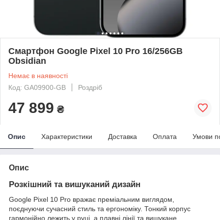
Смартфон Google Pixel 10 Pro 16/256GB
Obsidian
Немає в наявності
Код: GA09900-GB
Роздріб
47 899
₴
Опис
Характеристики
Доставка
Оплата
Умови п
Опис
Розкішний та вишуканий дизайн
Google Pixel 10 Pro вражає преміальним виглядом,
поєднуючи сучасний стиль та ергономіку. Тонкий корпус
гармонійно лежить у руці, а плавні лінії та вишукане