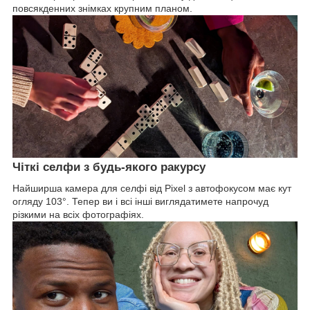
повсякденних знімках крупним планом.
Чіткі селфи з будь-якого ракурсу
Найширша камера для селфі від Pixel з автофокусом має кут
огляду 103°. Тепер ви і всі інші виглядатимете напрочуд
різкими на всіх фотографіях.