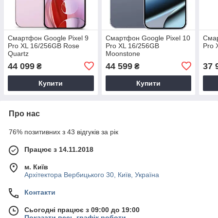
Смартфон Google Pixel 9
Смартфон Google Pixel 10
Смар
Pro XL 16/256GB Rose
Pro XL 16/256GB
Pro 
Quartz
Moonstone
44 099
44 599
37 
₴
₴
Купити
Купити
Про нас
76% позитивних з 43 відгуків за рік
Працює з 14.11.2018
м. Київ
Архітектора Вербицького 30, Київ, Україна
Контакти
Сьогодні працює з 09:00 до 19:00
Показати весь графік роботи