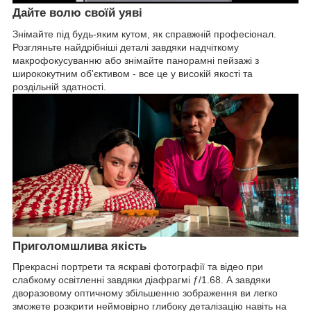
Дайте волю своїй уяві
Знімайте під будь-яким кутом, як справжній професіонал.
Розгляньте найдрібніші деталі завдяки надчіткому
макрофокусуванню або знімайте панорамні пейзажі з
ширококутним об'єктивом - все це у високій якості та
роздільній здатності.
Приголомшлива якість
Прекрасні портрети та яскраві фотографії та відео при
слабкому освітленні завдяки діафрагмі ƒ/1.68. А завдяки
дворазовому оптичному збільшенню зображення ви легко
зможете розкрити неймовірно глибоку деталізацію навіть на