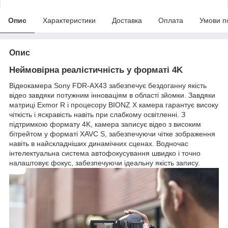
Опис
Характеристики
Доставка
Оплата
Умови п
Опис
Неймовірна реалістичність у форматі 4K
Відеокамера Sony FDR-AX43 забезпечує бездоганну якість
відео завдяки потужним інноваціям в області зйомки. Завдяки
матриці Exmor R і процесору BIONZ X камера гарантує високу
чіткість і яскравість навіть при слабкому освітленні. З
підтримкою формату 4K, камера записує відео з високим
бітрейтом у форматі XAVC S, забезпечуючи чітке зображення
навіть в найскладніших динамічних сценах. Водночас
інтелектуальна система автофокусування швидко і точно
налаштовує фокус, забезпечуючи ідеальну якість запису.