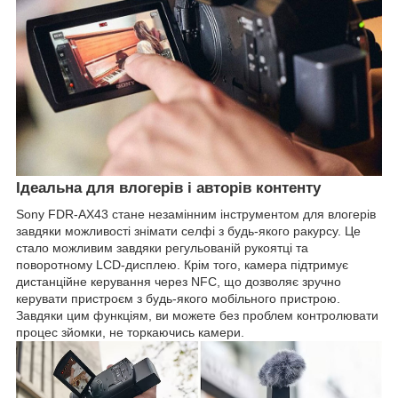
Ідеальна для влогерів і авторів контенту
Sony FDR-AX43 стане незамінним інструментом для влогерів
завдяки можливості знімати селфі з будь-якого ракурсу. Це
стало можливим завдяки регульованій рукоятці та
поворотному LCD-дисплею. Крім того, камера підтримує
дистанційне керування через NFC, що дозволяє зручно
керувати пристроєм з будь-якого мобільного пристрою.
Завдяки цим функціям, ви можете без проблем контролювати
процес зйомки, не торкаючись камери.